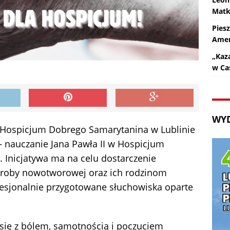
Matk
Pies
Amer
„Kaz
w Ca
WY
 w Hospicjum Dobrego Samarytanina w Lublinie
 – nauczanie Jana Pawła II w Hospicjum
 Inicjatywa ma na celu dostarczenie
oroby nowotworowej oraz ich rodzinom
esjonalnie przygotowane słuchowiska oparte
 się z bólem, samotnością i poczuciem