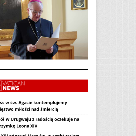
eż: w św. Agacie kontemplujemy
ięstwo miłości nad śmiercią
iół w Urugwaju z radością oczekuje na
grzymkę Leona XIV
 XIV odprawi Mszę św. w sanktuarium