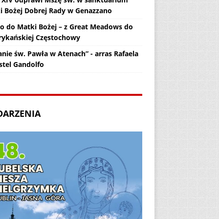
i Bożej Dobrej Rady w Genazzano
zo do Matki Bożej – z Great Meadows do
ykańskiej Częstochowy
anie św. Pawła w Atenach” - arras Rafaela
stel Gandolfo
DARZENIA