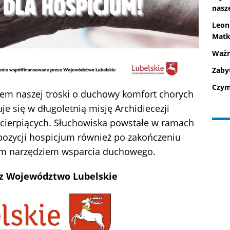
nasz
Leon
Matk
Ważne
Zaby
Czym 
azem naszej troski o duchowy komfort chorych
uje się w długoletnią misję Archidiecezji
i cierpiących. Słuchowiska powstałe w ramach
pozycji hospicjum również po zakończeniu
wałym narzędziem wsparcia duchowego.
z Województwo Lubelskie