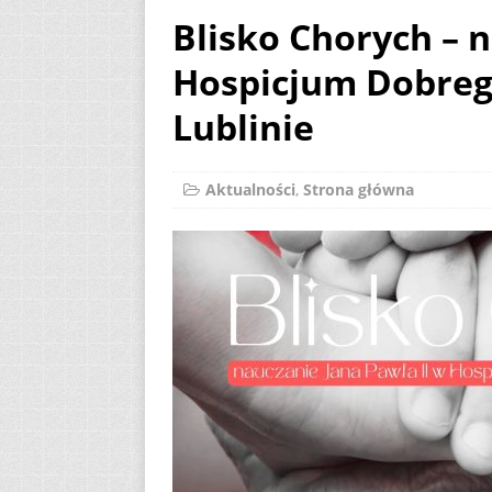
Blisko Chorych – n
Kazimierskiej
AK
Hospicjum Dobreg
[ 7 sierpnia 2026 ]
(Mt 14, 22-33)
A
Lublinie
[ 7 sierpnia 2026 ]
Niedzielę zwykłą „
Aktualności
,
Strona główna