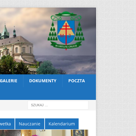
GALERIE
DOKUMENTY
POCZTA
wetka
Nauczanie
Kalendarium