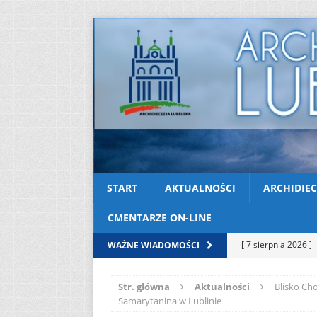
START
AKTUALNOŚCI
ARCHIDIEC
CMENTARZE ON-LINE
[ 7 sierpnia 2026 ]
WAŻNE WIADOMOŚCI
[ 7 sierpnia 2026 ]
Str. główna
Aktualności
Blisko Ch
soboty
AKTUAL
Samarytanina w Lublinie
[ 7 sierpnia 2026 ]