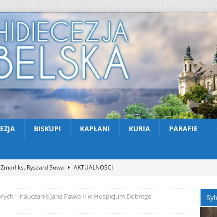
EZJA
BISKUPI
KAPŁANI
KURIA
PARAFIE
Zmarł ks. Ryszard Sowa
AKTUALNOŚCI
Prezentacje organowe w archikatedrze lubelskiej – w wakacyjne
orych – nauczanie Jana Pawła II w Hospicjum Dobrego
Syl
NOŚCI
Kazimierski Festiwal Organowy 2026 – Letnie koncerty w Farze