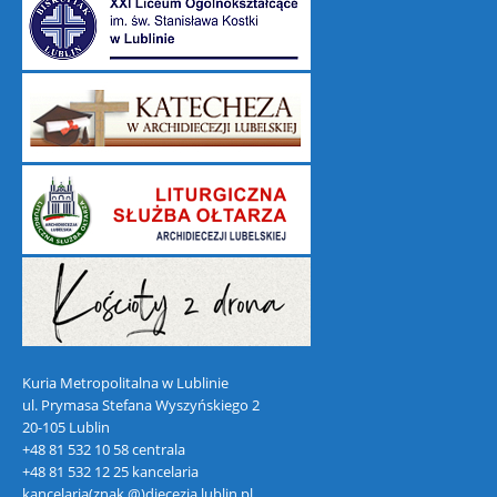
Kuria Metropolitalna w Lublinie
ul. Prymasa Stefana Wyszyńskiego 2
20-105 Lublin
+48 81 532 10 58 centrala
+48 81 532 12 25 kancelaria
kancelaria(znak @)diecezja.lublin.pl