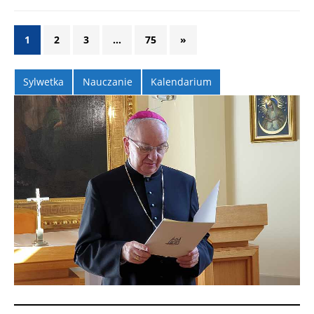
1
2
3
…
75
»
Sylwetka
Nauczanie
Kalendarium