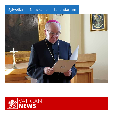
Sylwetka
Nauczanie
Kalendarium