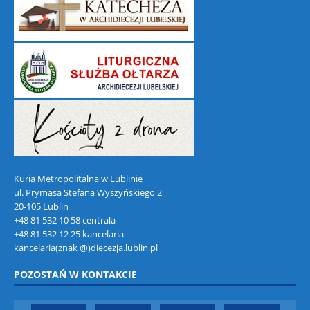
Kuria Metropolitalna w Lublinie
ul. Prymasa Stefana Wyszyńskiego 2
20-105 Lublin
+48 81 532 10 58 centrala
+48 81 532 12 25 kancelaria
kancelaria(znak @)diecezja.lublin.pl
POZOSTAŃ W KONTAKCIE