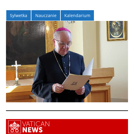
Sylwetka
Nauczanie
Kalendarium