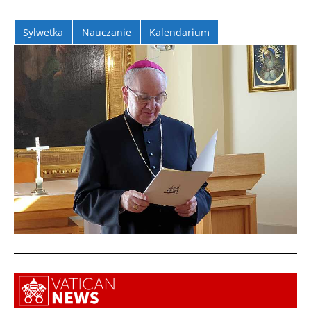
Sylwetka
Nauczanie
Kalendarium