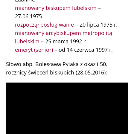
mianowany biskupem lubelskim
–
27.06.1975
rozpoczął posługiwanie
– 20 lipca 1975 r.
mianowany arcybiskupem metropolitą
lubelskim
– 25 marca 1992 r.
emeryt (senior)
– od 14 czerwca 1997 r.
Słowo abp. Bolesława Pylaka z okazji 50.
rocznicy świeceń biskupich (28.05.2016):