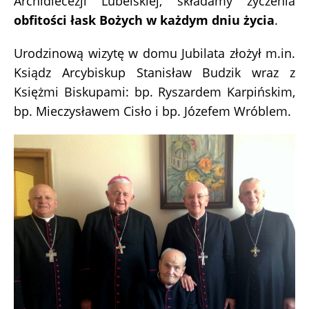
Archidiecezji Lubelskiej, składamy życzenia
obfitości łask Bożych w każdym dniu życia
.
Urodzinową wizytę w domu Jubilata złożył m.in.
Ksiądz Arcybiskup Stanisław Budzik wraz z
Księżmi Biskupami: bp. Ryszardem Karpińskim,
bp. Mieczysławem Cisło i bp. Józefem Wróblem.