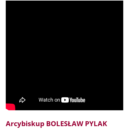
Arcybiskup BOLESŁAW PYLAK