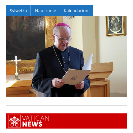
Sylwetka
Nauczanie
Kalendarium