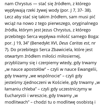
nam Chrystus — stać się źródłem, z którego
wypływają rzeki żywej wody (por. J 7, 37- 38).
Lecz aby stać się takim źródłem, sam musi pić
wciąż na nowo z tego pierwszego, oryginalnego
źródła, którym jest Jezus Chrystus, z którego
przebitego Serca wypływa miłość samego Boga:
por. J 19, 34” (Benedykt XVI,
Deus Caritas est
, nr
7). Do przebitego Serca Zbawiciela, które jest
otwartym źródłem miłości miłosiernej,
przybliżamy się i czerpiemy wtedy, gdy trwamy
„w nauce apostołów” – czyli w nauce Ewangelii,
gdy trwamy „we wspólnocie” – czyli gdy
jesteśmy zjednoczeni w Kościele, gdy trwamy „w
łamaniu chleba” – czyli gdy uczestniczymy w
Eucharystii i wreszcie, gdy trwamy „w
modlitwach” – chodzi tu o modlitwę osobistą i