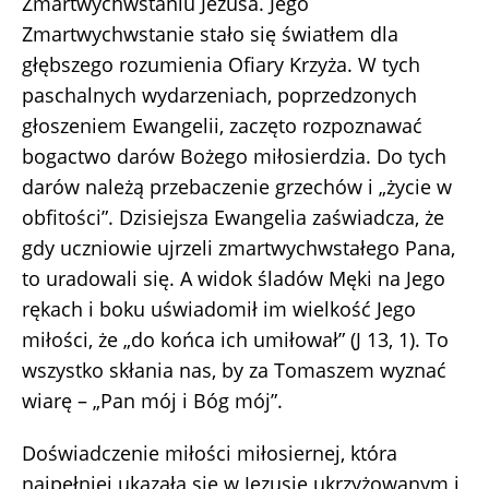
Zmartwychwstaniu Jezusa. Jego
Zmartwychwstanie stało się światłem dla
głębszego rozumienia Ofiary Krzyża. W tych
paschalnych wydarzeniach, poprzedzonych
głoszeniem Ewangelii, zaczęto rozpoznawać
bogactwo darów Bożego miłosierdzia. Do tych
darów należą przebaczenie grzechów i „życie w
obfitości”. Dzisiejsza Ewangelia zaświadcza, że
gdy uczniowie ujrzeli zmartwychwstałego Pana,
to uradowali się. A widok śladów Męki na Jego
rękach i boku uświadomił im wielkość Jego
miłości, że „do końca ich umiłował” (J 13, 1). To
wszystko skłania nas, by za Tomaszem wyznać
wiarę – „Pan mój i Bóg mój”.
Doświadczenie miłości miłosiernej, która
najpełniej ukazała się w Jezusie ukrzyżowanym i