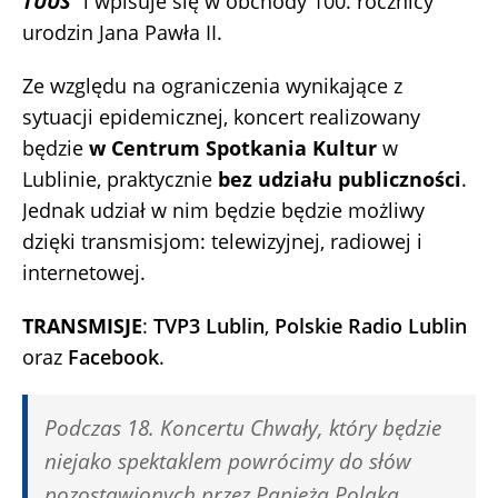
TUUS
” i wpisuje się w obchody 100. rocznicy
urodzin Jana Pawła II.
Ze względu na ograniczenia wynikające z
sytuacji epidemicznej,
koncert realizowany
będzie
w Centrum Spotkania Kultur
w
Lublinie, praktycznie
bez udziału publiczności
.
Jednak udział w nim będzie będzie możliwy
dzięki transmisjom: telewizyjnej, radiowej i
internetowej.
TRANSMISJE
:
TVP3 Lublin
,
Polskie Radio Lublin
oraz
Facebook
.
Podczas 18. Koncertu Chwały, który będzie
niejako spektaklem powrócimy do słów
pozostawionych przez Papieża Polaka,