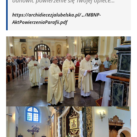
odnowić powierzenie się Twojej opiece…
https://archidiecezjalubelska.pl/…/MBNP-
AktPowierzeniaParafii.pdf