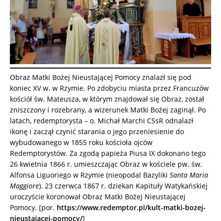
Obraz Matki Bożej Nieustającej Pomocy znalazł się pod
koniec XV w. w Rzymie. Po zdobyciu miasta przez Francuzów
kościół św. Mateusza, w którym znajdował się Obraz, został
zniszczony i rozebrany, a wizerunek Matki Bożej zaginął. Po
latach, redemptorysta – o. Michał Marchi CSsR odnalazł
ikonę i zaczął czynić starania o jego przeniesienie do
wybudowanego w 1855 roku kościoła ojców
Redemptorystów. Za zgodą papieża Piusa IX dokonano tego
26 kwietnia 1866 r. umieszczając Obraz w kościele pw. św.
Alfonsa Liguoriego w Rzymie (nieopodal Bazyliki
Santa Maria
Maggiore
). 23 czerwca 1867 r. dziekan Kapituły Watykańskiej
uroczyście koronował Obraz Matki Bożej Nieustającej
Pomocy. [por.
https://www.redemptor.pl/kult-matki-bozej-
nieustajacej-pomocy/
]