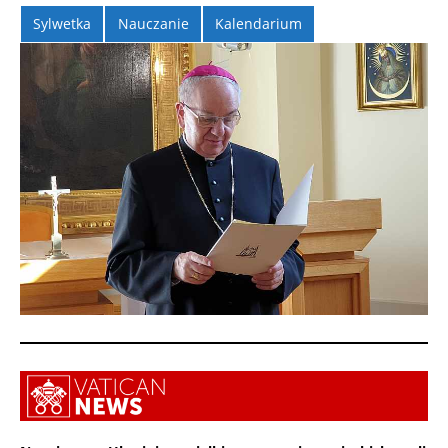
Sylwetka
Nauczanie
Kalendarium