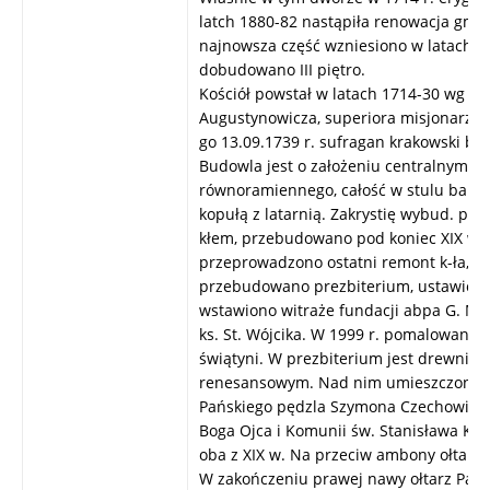
latch 1880-82 nastąpiła renowacja gma
najnowsza część wzniesiono w latach 19
dobudowano III piętro.
Kościół powstał w latach 1714-30 wg pla
Augustynowicza, superiora misjonarzy 
go 13.09.1739 r. sufragan krakowski bp 
Budowla jest o założeniu centralnym w k
równoramiennego, całość w stulu baro
kopułą z latarnią. Zakrystię wybud. p
kłem, przebudowano pod koniec XIX w. 
przeprowadzono ostatni remont k-ła, p
przebudowano prezbiterium, ustawiono
wstawiono witraże fundacji abpa G. M. S
ks. St. Wójcika. W 1999 r. pomalowano 
świątyni. W prezbiterium jest drewniany
renesansowym. Nad nim umieszczono o
Pańskiego pędzla Szymona Czechowicza.
Boga Ojca i Komunii św. Stanisława Kos
oba z XIX w. Na przeciw ambony ołtarz 
W zakończeniu prawej nawy ołtarz Pana