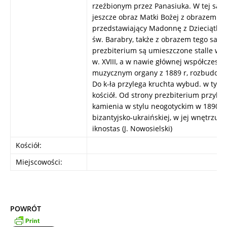
rzeźbionym przez Panasiuka. W tej same
jeszcze obraz Matki Bożej z obrazem Sz
przedstawiający Madonnę z Dzieciątkiem
św. Barabry, także z obrazem tego sam
prezbiterium są umieszczone stalle w 
w. XVIII, a w nawie głównej współczesne
muzycznym organy z 1889 r, rozbudowa
Do k-ła przylega kruchta wybud. w tym
kościół. Od strony prezbiterium przyleg
kamienia w stylu neogotyckim w 1890 r. K
bizantyjsko-ukraińskiej, w jej wnętrzu 
iknostas (J. Nowosielski)
Kościół:
Miejscowości:
POWRÓT