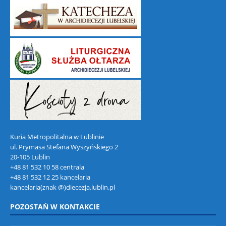
Kuria Metropolitalna w Lublinie
ul. Prymasa Stefana Wyszyńskiego 2
20-105 Lublin
+48 81 532 10 58 centrala
+48 81 532 12 25 kancelaria
kancelaria(znak @)diecezja.lublin.pl
POZOSTAŃ W KONTAKCIE