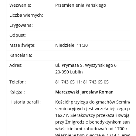
Wezwanie:
Przemienienia Pańskiego
Liczba wiernych:
Erygowana:
Odpust:
Msze święte:
Niedziele: 11:30
Kancelaria:
Adres:
ul. Prymasa S. Wyszyńskiego 6
20-950 Lublin
Telefon:
81 743 65 11; 81 743 65 05
Księża :
Marczewski Jarosław Roman
Historia parafii:
Kościół przylega do gmachów Seminar
seminaryjnych jest wcześniejszego poch
1627 r. Sierakowscy przekazali swoją 
przy Żmigrodzie benedyktynkom sandom
właścicielami zabudowań od 1700 r. stal
Właśnie w tym dworze w 1714 r. erygo