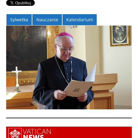
Sylwetka
Nauczanie
Kalendarium