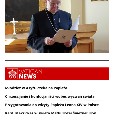
Młodzież w Asyżu czeka na Papieża
Chrześcijanie i konfucjaniści wobec wyzwań świata
Przygotowania do wizyty Papieża Leona XIV w Polsce
Kard. Makrickas w święto Matki Bożej Śnieżnej: Bóg