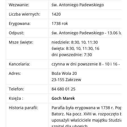
Wezwanie:
św. Antoniego Padewskiego
Liczba wiernych:
1420
Erygowana:
1738 rok
Odpust:
św. Antoniego Padewskiego - 13.06 lub 
Msze święte:
niedziele: 8:30, 10, 11:30
święta: 8:30, 10, 11:30, 16
dni powszednie: 7:30
Kancelaria:
czynna w dni powszenie 8 - 10 i 16 - 18
Adres:
Boża Wola 20
23-155 Zakrzew
Telefon:
84 680 01 25
Księża :
Goch Marek
Historia parafii:
Parafia była erygowana w 1738 r. Poprz
Batorz. Na pocz. XVIII w. rozpoczęto bud
uposażyli właściciele majątku Studzianki
szpital dla ubogich.