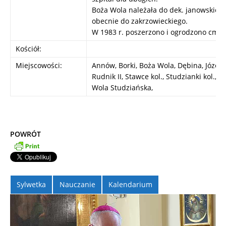
Boża Wola należała do dek. janowskiego
obecnie do zakrzowieckiego.
W 1983 r. poszerzono i ogrodzono cmen
Kościół:
Miejscowości:
Annów, Borki, Boża Wola, Dębina, Józefi
Rudnik II, Stawce kol., Studzianki kol., S
Wola Studziańska,
POWRÓT
Sylwetka
Nauczanie
Kalendarium