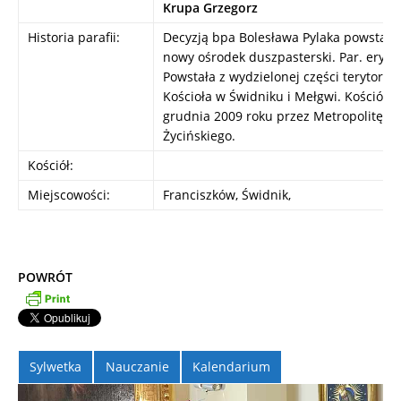
Krupa Grzegorz
Historia parafii:
Decyzją bpa Bolesława Pylaka powstał w
nowy ośrodek duszpasterski. Par. erygo
Powstała z wydzielonej części terytori
Kościoła w Świdniku i Mełgwi. Kościół z
grudnia 2009 roku przez Metropolitę Lu
Życińskiego.
Kościół:
Miejscowości:
Franciszków, Świdnik,
POWRÓT
Sylwetka
Nauczanie
Kalendarium