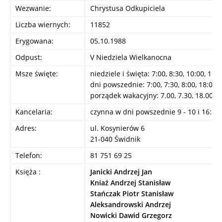
Wezwanie:
Chrystusa Odkupiciela
Liczba wiernych:
11852
Erygowana:
05.10.1988
Odpust:
V Niedziela Wielkanocna
Msze święte:
niedziele i święta: 7:00, 8:30, 10:00, 11:
dni powszednie: 7:00, 7:30, 8:00, 18:00
porządek wakacyjny: 7.00, 7.30, 18.00.
Kancelaria:
czynna w dni powszednie 9 - 10 i 16:30 
Adres:
ul. Kosynierów 6
21-040 Świdnik
Telefon:
81 751 69 25
Księża :
Janicki Andrzej Jan
Kniaź Andrzej Stanisław
Stańczak Piotr Stanisław
Aleksandrowski Andrzej
Nowicki Dawid Grzegorz