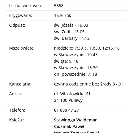
Liczba wiernych:
5858
Erygowana:
1676 rok
Odpust:
św. Józefa - 19.03
św. Zofii - 15.05
św. Barbary - 4.12
Msze święte:
niedziele: 7:30, 9, 10:30, 12:15, 18
w Skowieszynie: 10:45
święta: 9, 18
w Skowieszynie: 16:30
dni powszednie: 7, 18
Kancelaria:
czynna codziennie bez środy 8 - 9 i 17 -
Adres:
ul. Włostowicka 61
24-100 Puławy
Telefon:
81 888 47 27
Księża :
Stawinoga Waldemar
Ciosmak Paweł
Makara Tomasz Paweł