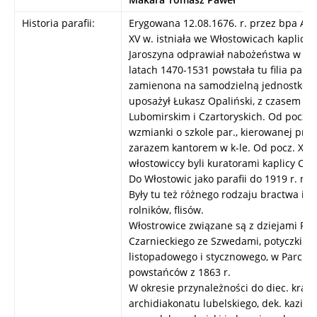
Historia parafii:
Erygowana 12.08.1676. r. przez bpa And
XV w. istniała we Włostowicach kaplica,
Jaroszyna odprawiał nabożeństwa w nied
latach 1470-1531 powstała tu filia par. 
zamienona na samodzielną jednostkę du
uposażył Łukasz Opaliński, z czasem zwi
Lubomirskim i Czartoryskich. Od pocz. 
wzmianki o szkole par., kierowanej przez
zarazem kantorem w k-le. Od pocz. XIX
włostowiccy byli kuratorami kaplicy Czr
Do Włostowic jako parafii do 1919 r. nal
Były tu też różnego rodzaju bractwa i c
rolników, flisów.
Włostrowice związane są z dziejami Pols
Czarnieckiego ze Szwedami, potyczki z
listopadowego i stycznowego, w Parchatc
powstańców z 1863 r.
W okresie przynależności do diec. krak.
archidiakonatu lubelskiego, dek. kazimie