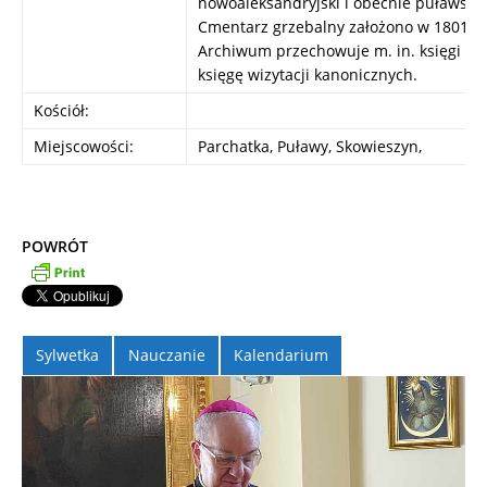
nowoaleksandryjski i obecnie puławski.
Cmentarz grzebalny założono w 1801 r.
Archiwum przechowuje m. in. księgi met
księgę wizytacji kanonicznych.
Kościół:
Miejscowości:
Parchatka, Puławy, Skowieszyn,
POWRÓT
Sylwetka
Nauczanie
Kalendarium