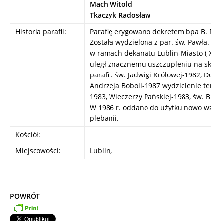
Mach Witold
Tkaczyk Radosław
Historia parafii:
Parafię erygowano dekretem bpa B. Pyla
Została wydzielona z par. św. Pawła. P
w ramach dekanatu Lublin-Miasto ( XI.19
uległ znacznemu uszczupleniu na skut
parafii: św. Jadwigi Królowej-1982, Dob
Andrzeja Boboli-1987 wydzielenie teren
1983, Wieczerzy Pańskiej-1983, św. Brat
W 1986 r. oddano do użytku nowo wzni
plebanii.
Kościół:
Miejscowości:
Lublin,
POWRÓT