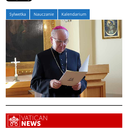
Sylwetka
Nauczanie
Kalendarium