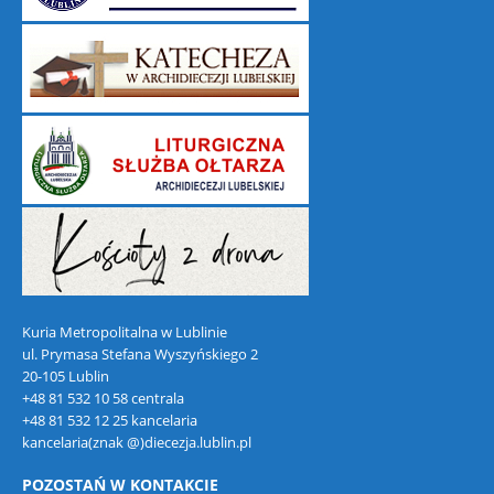
Kuria Metropolitalna w Lublinie
ul. Prymasa Stefana Wyszyńskiego 2
20-105 Lublin
+48 81 532 10 58 centrala
+48 81 532 12 25 kancelaria
kancelaria(znak @)diecezja.lublin.pl
POZOSTAŃ W KONTAKCIE