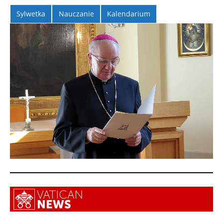
Sylwetka
Nauczanie
Kalendarium