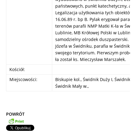
państwowych, punkt katechetyczny, a pó
Legalizacja użytkowania tych obiektów n
16.06.89 r. bp B. Pylak erygował parafię
terenów parafii NMP Matki K-ła w Świdn
Lublinie, MB Krółowej Polski w Lublinie.
samodzielny ośrodek duszpasterski. Po 
Józefa w Świdniku, parafia w Świdniku 
swojego terytorium. Pierwszym probos
ła został ks. Mieczysław Marszałek.
Kościół:
Miejscowości:
Biskupie kol., Świdnik Duży I, Świdnik Du
Świdnik Mały w.,
POWRÓT