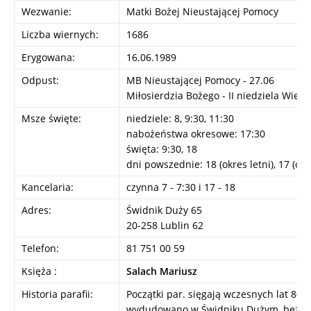
Wezwanie:
Matki Bożej Nieustającej Pomocy
Liczba wiernych:
1686
Erygowana:
16.06.1989
Odpust:
MB Nieustającej Pomocy - 27.06
Miłosierdzia Bożego - II niedziela Wielk
Msze święte:
niedziele: 8, 9:30, 11:30
nabożeństwa okresowe: 17:30
święta: 9:30, 18
dni powszednie: 18 (okres letni), 17 (ok
Kancelaria:
czynna 7 - 7:30 i 17 - 18
Adres:
Świdnik Duży 65
20-258 Lublin 62
Telefon:
81 751 00 59
Księża :
Salach Mariusz
Historia parafii:
Początki par. sięgają wczesnych lat 80-t
wydudowano w Świdniku Dużym, bez ze