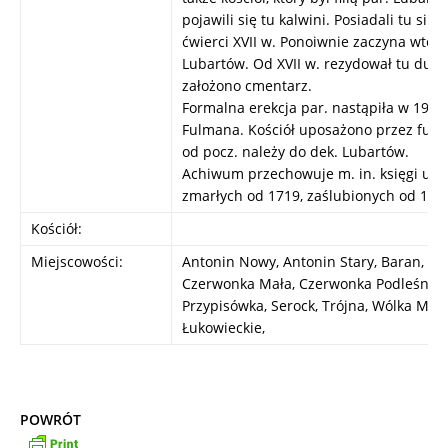
pojawili się tu kalwini. Posiadali tu siln
ćwierci XVII w. Ponoiwnie zaczyna wtedy
Lubartów. Od XVII w. rezydował tu dusz
założono cmentarz.
Formalna erekcja par. nastąpiła w 1921
Fulmana. Kościół uposażono przez fund
od pocz. należy do dek. Lubartów.
Achiwum przechowuje m. in. księgi urod
zmarłych od 1719, zaślubionych od 1745
Kościół:
Miejscowości:
Antonin Nowy, Antonin Stary, Baran, C
Czerwonka Mała, Czerwonka Podleśna, F
Przypisówka, Serock, Trójna, Wólka Mie
Łukowieckie,
POWRÓT