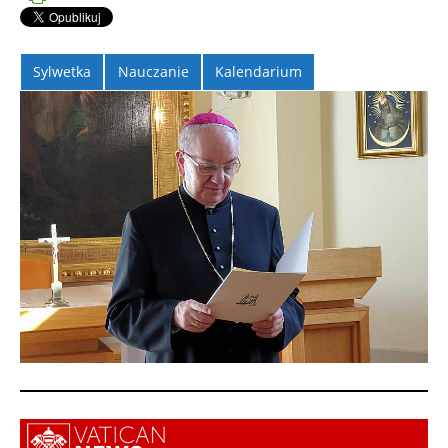
Sylwetka
Nauczanie
Kalendarium