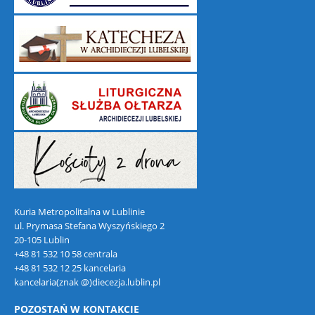
Kuria Metropolitalna w Lublinie
ul. Prymasa Stefana Wyszyńskiego 2
20-105 Lublin
+48 81 532 10 58 centrala
+48 81 532 12 25 kancelaria
kancelaria(znak @)diecezja.lublin.pl
POZOSTAŃ W KONTAKCIE