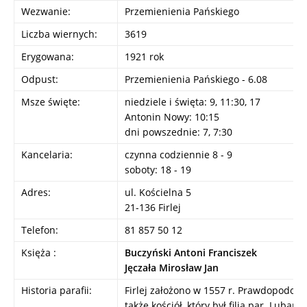
Wezwanie:
Przemienienia Pańskiego
Liczba wiernych:
3619
Erygowana:
1921 rok
Odpust:
Przemienienia Pańskiego - 6.08
Msze święte:
niedziele i święta: 9, 11:30, 17
Antonin Nowy: 10:15
dni powszednie: 7, 7:30
Kancelaria:
czynna codziennie 8 - 9
soboty: 18 - 19
Adres:
ul. Kościelna 5
21-136 Firlej
Telefon:
81 857 50 12
Księża :
Buczyński Antoni Franciszek
Jęczała Mirosław Jan
Historia parafii:
Firlej założono w 1557 r. Prawdopodob
także kościół, który był filią par. Lubar