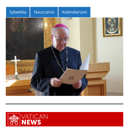
Sylwetka
Nauczanie
Kalendarium