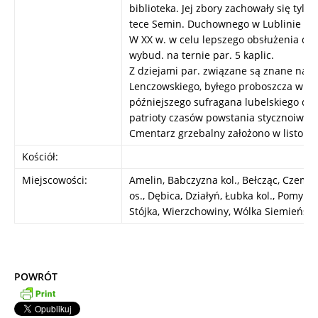
biblioteka. Jej zbory zachowały się tylko
tece Semin. Duchownego w Lublinie i B-
W XX w. w celu lepszego obsłużenia dus
wybud. na ternie par. 5 kaplic.
Z dziejami par. związane są znane naz
Lenczowskiego, byłego proboszcza w Cz
późniejszego sufragana lubelskiego diec.
patrioty czasów powstania stycznoiweg
Cmentarz grzebalny założono w listopad
Kościół:
Miejscowości:
Amelin, Babczyzna kol., Bełcząc, Czemier
os., Dębica, Działyń, Łubka kol., Pomyków 
Stójka, Wierzchowiny, Wólka Siemieńsk
POWRÓT