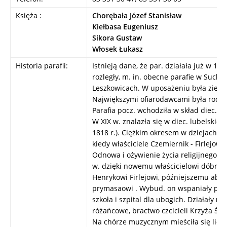
Księża :
Chorębała Józef Stanisław
Kiełbasa Eugeniusz
Sikora Gustaw
Włosek Łukasz
Historia parafii:
Istnieją dane, że par. działała już w 132
rozległy, m. in. obecne parafie w Sucho
Leszkowicach. W uposażeniu była ziemia,
Największymi ofiarodawcami była rodzin
Parafia pocz. wchodziła w skład diec. kr
W XIX w. znalazła się w diec. lubelskiej,
1818 r.). Ciężkim okresem w dziejach para
kiedy właściciele Czemiernik - Firlejowi
Odnowa i ożywienie życia religijnego na
w. dzięki nowemu właścicielowi dóbr cz
Henrykowi Firlejowi, późniejszemu abpo
prymasaowi . Wybud. on wspaniały pałac
szkoła i szpital dla ubogich. Działały m.
różańcowe, bractwo czcicieli Krzyża Św.
Na chórze muzycznym mieściła się liczą