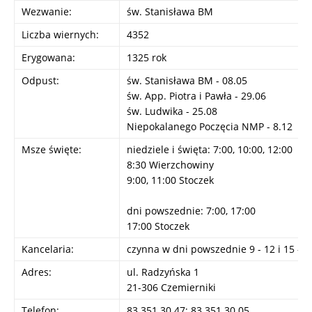
Wezwanie:
św. Stanisława BM
Liczba wiernych:
4352
Erygowana:
1325 rok
Odpust:
św. Stanisława BM - 08.05
św. App. Piotra i Pawła - 29.06
św. Ludwika - 25.08
Niepokalanego Poczęcia NMP - 8.12
Msze święte:
niedziele i święta: 7:00, 10:00, 12:00
8:30 Wierzchowiny
9:00, 11:00 Stoczek
dni powszednie: 7:00, 17:00
17:00 Stoczek
Kancelaria:
czynna w dni powszednie 9 - 12 i 15 - 1
Adres:
ul. Radzyńska 1
21-306 Czemierniki
Telefon:
83 351 30 47; 83 351 30 05