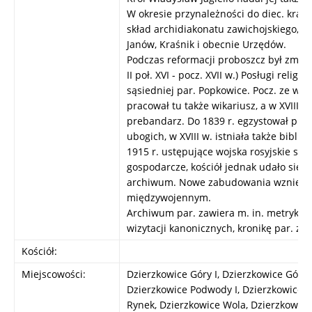
W okresie przynależności do diec. krak
skład archidiakonatu zawichojskiego, d
Janów, Kraśnik i obecnie Urzędów.
Podczas reformacji proboszcz był zmusz
II poł. XVI - pocz. XVII w.) Posługi religi
sąsiedniej par. Popkowice. Pocz. ze wzg
pracował tu także wikariusz, a w XVIII w
prebandarz. Do 1839 r. egzystował przy 
ubogich, w XVIII w. istniała także bibliot
1915 r. ustępujące wojska rosyjskie spal
gospodarcze, kościół jednak udało się oc
archiwum. Nowe zabudowania wzniesio
międzywojennym.
Archiwum par. zawiera m. in. metryki od
wizytacji kanonicznych, kronikę par. z X
Kościół:
Miejscowości:
Dzierzkowice Góry I, Dzierzkowice Góry I
Dzierzkowice Podwody I, Dzierzkowice P
Rynek, Dzierzkowice Wola, Dzierzkowice 