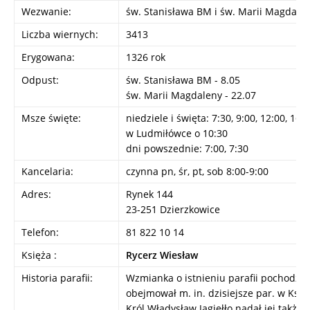
Wezwanie:
św. Stanisława BM i św. Marii Magdale
Liczba wiernych:
3413
Erygowana:
1326 rok
Odpust:
św. Stanisława BM - 8.05
św. Marii Magdaleny - 22.07
Msze święte:
niedziele i święta: 7:30, 9:00, 12:00, 16:
w Ludmiłówce o 10:30
dni powszednie: 7:00, 7:30
Kancelaria:
czynna pn, śr, pt, sob 8:00-9:00
Adres:
Rynek 144
23-251 Dzierzkowice
Telefon:
81 822 10 14
Księża :
Rycerz Wiesław
Historia parafii:
Wzmianka o istnieniu parafii pochodzi z
obejmował m. in. dzisiejsze par. w Księ
Król Władysław Jagiełło nadał jej także 3