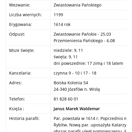
Wezwanie:
Zwiastowania Pańskiego
Liczba wiernych:
1199
Erygowana:
1614 rok
Odpust:
Zwiastowanie Pańskie - 25.03
Przemienienia Pańskiego - 6.08
Msze święte:
niedziele: 9, 11
święta: 9, 11
dni powszednie: 17 zimą i 18 latem
Kancelaria:
czynna 9 - 10 i 17 - 18
Adres:
Boiska Kolonia 54
24-340 Józefów n. Wisłą
Telefon:
81 828 60 01
Księża :
Janus Marek Waldemar
Historia parafii:
Par. powstała w 1614 r. Poprzednio mie
Rybitw. Nową par. uposażyła Katarzyn
obszar parafii uległ pomniejszeniu. Poc