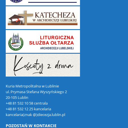
Kuria Metropolitalna w Lublinie
ul. Prymasa Stefana Wyszyńskiego 2
20-105 Lublin
+48 81 532 10 58 centrala
+48 81 532 12 25 kancelaria
kancelaria(znak @)diecezja.lublin.pl
POZOSTAŃ W KONTAKCIE