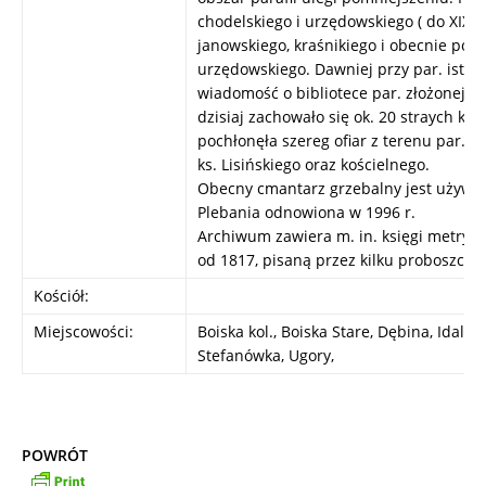
chodelskiego i urzędowskiego ( do XIX w.
janowskiego, kraśnikiego i obecnie pon
urzędowskiego. Dawniej przy par. istniał 
wiadomość o bibliotece par. złożonej z k
dzisiaj zachowało się ok. 20 straych ksi
pochłonęła szereg ofiar z terenu par., 
ks. Lisińskiego oraz kościelnego.
Obecny cmantarz grzebalny jest używan
Plebania odnowiona w 1996 r.
Archiwum zawiera m. in. księgi metryka
od 1817, pisaną przez kilku proboszczów
Kościół:
Miejscowości:
Boiska kol., Boiska Stare, Dębina, Idali
Stefanówka, Ugory,
POWRÓT