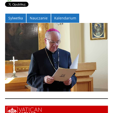
Sylwetka
Nauczanie
Kalendarium