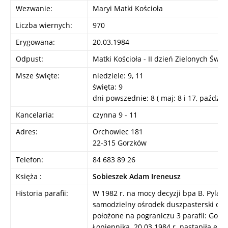
Wezwanie:
Maryi Matki Kościoła
Liczba wiernych:
970
Erygowana:
20.03.1984
Odpust:
Matki Kościoła - II dzień Zielonych Świąt
Msze święte:
niedziele: 9, 11
święta: 9
dni powszednie: 8 ( maj: 8 i 17, październ
Kancelaria:
czynna 9 - 11
Adres:
Orchowiec 181
22-315 Gorzków
Telefon:
84 683 89 26
Księża :
Sobieszek Adam Ireneusz
Historia parafii:
W 1982 r. na mocy decyzji bpa B. Pylak
samodzielny ośrodek duszpasterski ob
położone na pograniczu 3 parafii: Gorz
Łopiennika. 20.03.1984 r. nastąpiła erek