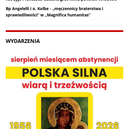
Bp Angelelli i o. Kolbe - „męczennicy braterstwa i
sprawiedliwości” w „Magnifica humanitas”
WYDARZENIA