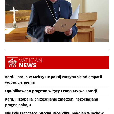
Kard. Parolin w Meksyku: pokój zaczyna się od empatii
wobec cierpienia
Opublikowano program wizyty Leona XIV we Francji
Kard. Pizzaballa: chrześcijanie zmęczeni negocjacjami
pragną pokoju
Nie żyje Francesco Guccini, głos kilku pokoleń Włochów