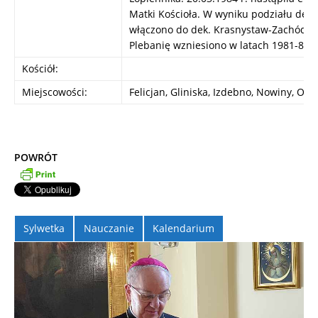
Matki Kościoła. W wyniku podziału deka
włączono do dek. Krasnystaw-Zachód.
Plebanię wzniesiono w latach 1981-83.
Kościół:
Miejscowości:
Felicjan, Gliniska, Izdebno, Nowiny, Or
POWRÓT
Sylwetka
Nauczanie
Kalendarium