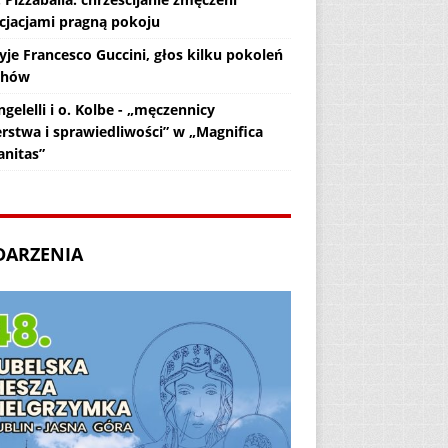
cjacjami pragną pokoju
yje Francesco Guccini, głos kilku pokoleń
chów
gelelli i o. Kolbe - „męczennicy
erstwa i sprawiedliwości” w „Magnifica
nitas”
DARZENIA