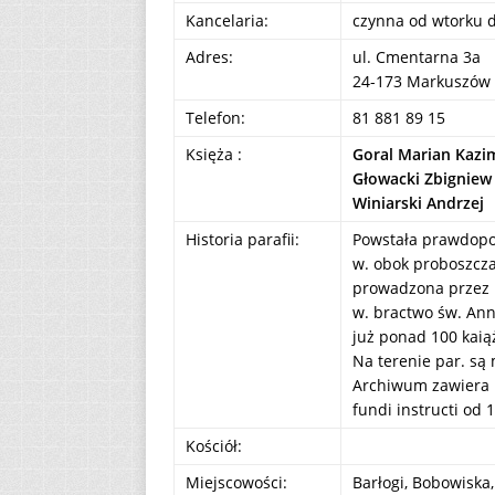
Kancelaria:
czynna od wtorku 
Adres:
ul. Cmentarna 3a
24-173 Markuszów
Telefon:
81 881 89 15
Księża :
Goral Marian Kazi
Głowacki Zbigniew
Winiarski Andrzej
Historia parafii:
Powstała prawdopod
w. obok proboszcza 
prowadzona przez re
w. bractwo św. Anny
już ponad 100 kaią
Na terenie par. są
Archiwum zawiera m.
fundi instructi od 1
Kościół:
Miejscowości:
Barłogi, Bobowiska,