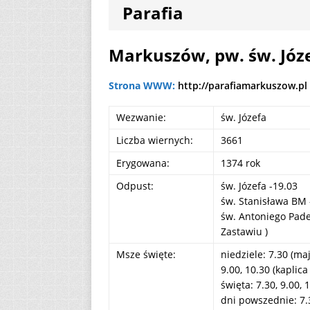
Parafia
[ 2 sierpnia 2026 ]
[ 7 sierpnia 2026 ]
Markuszów, pw. św. Józ
Niedzielę zwykłą „
Strona WWW:
http://parafiamarkuszow.pl
Wezwanie:
św. Józefa
Liczba wiernych:
3661
Erygowana:
1374 rok
Odpust:
św. Józefa -19.03
św. Stanisława BM 
św. Antoniego Padew
Zastawiu )
Msze święte:
niedziele: 7.30 (ma
9.00, 10.30 (kaplic
święta: 7.30, 9.00, 
dni powszednie: 7.3