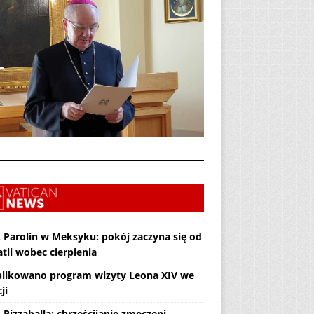
. Parolin w Meksyku: pokój zaczyna się od
tii wobec cierpienia
likowano program wizyty Leona XIV we
ji
 Pizzaballa: chrześcijanie zmęczeni