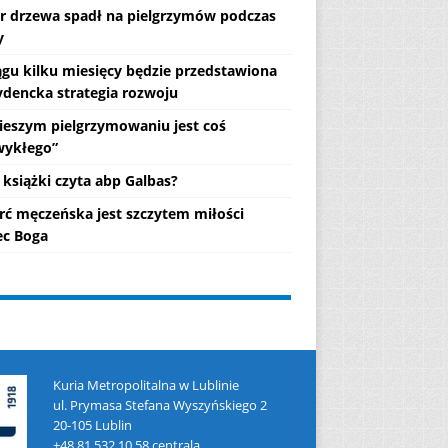
r drzewa spadł na pielgrzymów podczas
y
ągu kilku miesięcy będzie przedstawiona
ydencka strategia rozwoju
ieszym pielgrzymowaniu jest coś
wykłego”
 książki czyta abp Galbas?
rć męczeńska jest szczytem miłości
c Boga
Kuria Metropolitalna w Lublinie
ul. Prymasa Stefana Wyszyńskiego 2
20-105 Lublin
+48 81 532 10 58 centrala