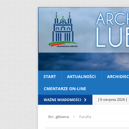
START
AKTUALNOŚCI
ARCHIDIEC
CMENTARZE ON-LINE
[ 6 sierpnia 2026 ]
WAŻNE WIADOMOŚCI
[ 3 sierpnia 2026 ]
Str. główna
Parafia
AKTUALNOŚCI
[ 2 sierpnia 2026 ]