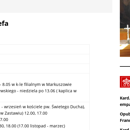
Apel na miesiąc abstynencji – sierpień 2026
AKTUALNOŚCI
Pot, śpiew, duch – pielgrzymka. SPOTKANIA Z WIARĄ w 19
efa
A (9.08.2026)
AKTUALNOŚCI
- 8.05 w k-le filialnym w Markuszowie
skiego - niedziela po 13.06 ( kaplica w
Kard
empa
j - wrzesień w kościele pw. Świetego Ducha),
a w Zastawiu) 12.00, 17.00
Opub
17.00
Franc
0, 18.00 (17.00 listopad - marzec)
Kard.