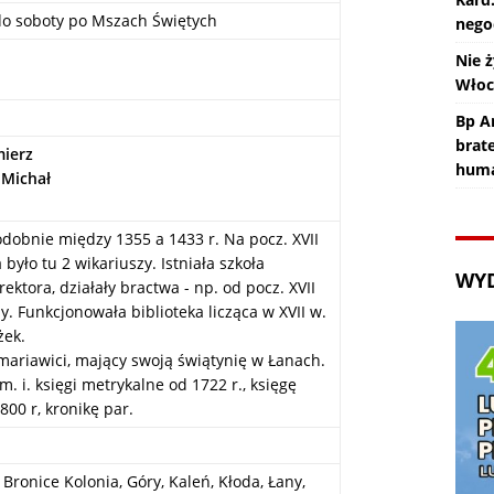
do soboty po Mszach Świętych
nego
Nie ż
Wło
Bp An
brat
mierz
huma
 Michał
obnie między 1355 a 1433 r. Na pocz. XVII
było tu 2 wikariuszy. Istniała szkoła
WY
ktora, działały bractwa - np. od pocz. XVII
. Funkcjonowała biblioteka licząca w XVII w.
żek.
 mariawici, mający swoją świątynię w Łanach.
 i. księgi metrykalne od 1722 r., księgę
800 r, kronikę par.
 Bronice Kolonia, Góry, Kaleń, Kłoda, Łany,