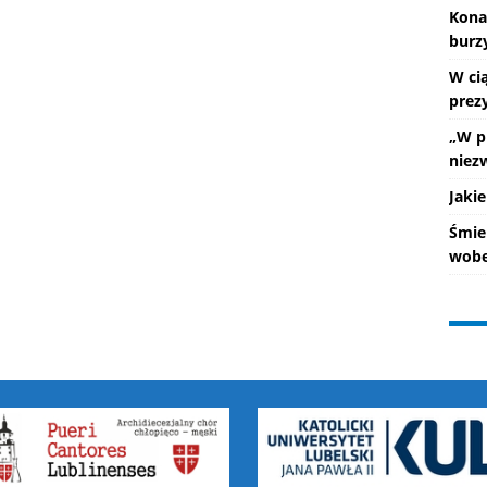
Kona
burz
W ci
prez
„W p
niez
Jakie
Śmie
wobe