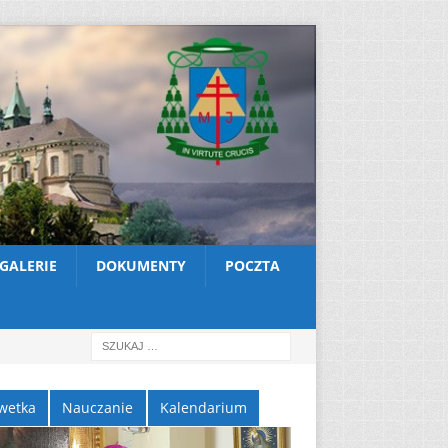
GALERIE
DOKUMENTY
POCZTA
wetka
Nauczanie
Kalendarium