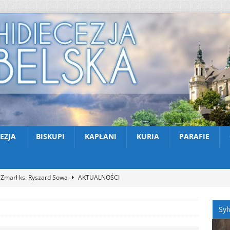
EZJA
BISKUPI
KAPŁANI
KURIA
PARAFIE
Zmarł ks. Ryszard Sowa
AKTUALNOŚCI
Z Lublina wyruszyła 48. Piesza Pielgrzymka na Jasną Górę
Syl
Nekrologi: śp. Jerzy Gasperski
AKTUALNOŚCI