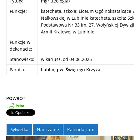
Tytuły:
mgr (teologia)
Funkcje:
katecheta, szkoła: Liceum Ogólnokształcące VIII 
Nałkowskiej w Lublinie katecheta, szkoła: Szkoł
Podstawowa Nr 33 im. 27. Wołyńskiej Dywizji P
Armii Krajowej w Lublinie
Funkcje w
dekanacie:
Stanowisko:
wikariusz, od 04.06.2025
Parafia:
Lublin, pw. Świętego Krzyża
POWRÓT
Sylwetka
Nauczanie
Kalendarium