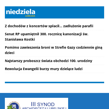
Z dochodów z koncertów spłacił... zadłużenie parafii
Senat RP upamiętnił 300. rocznicę kanonizacji św.
Stanisława Kostki
Pomimo zawieszenia broni w Strefie Gazy codziennie giną
dzieci
Najstarszy proboszcz świata obchodzi 100. urodziny
Rewolucja Ewangelii burzy mury dzielące ludzi