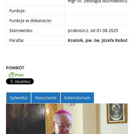
mgr lic. (teologia duchowości)
Funkcje:
Funkcje w dekanacie:
Stanowisko:
proboszcz, od 01.08.2025
Parafia:
Kraśnik, pw. św. Józefa Robotni
POWRÓT
Sylwetka
Nauczanie
Kalendarium