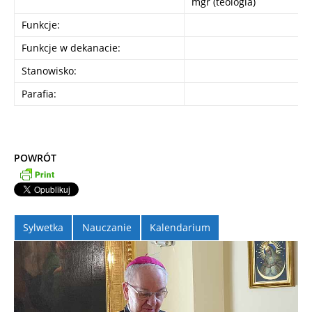
mgr (teologia)
Funkcje:
Funkcje w dekanacie:
Stanowisko:
Parafia:
POWRÓT
Sylwetka
Nauczanie
Kalendarium