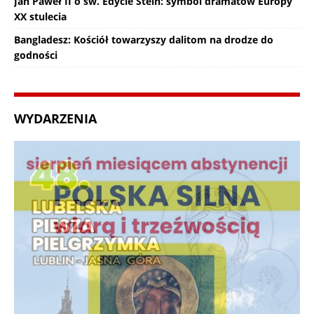
Jan Paweł II o św. Edycie Stein: symbol dramatów Europy
XX stulecia
Bangladesz: Kościół towarzyszy dalitom na drodze do
godności
WYDARZENIA