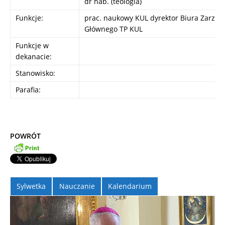
dr hab. (teologia)
Funkcje:
prac. naukowy KUL dyrektor Biura Zarząd
Głównego TP KUL
Funkcje w
dekanacie:
Stanowisko:
Parafia:
POWRÓT
Sylwetka
Nauczanie
Kalendarium