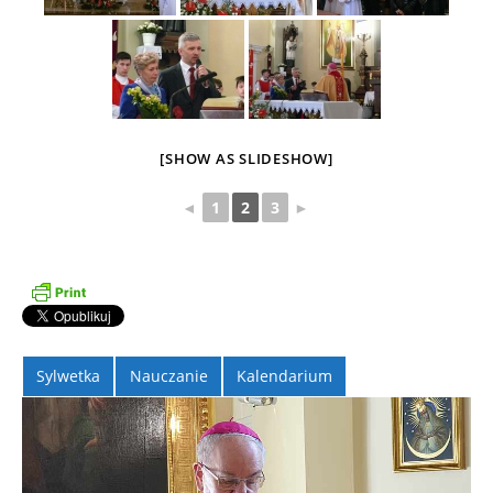
[SHOW AS SLIDESHOW]
◄
1
2
3
►
Sylwetka
Nauczanie
Kalendarium