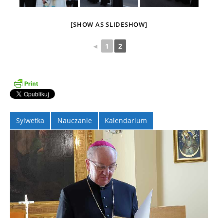
[SHOW AS SLIDESHOW]
◄
1
2
Sylwetka
Nauczanie
Kalendarium