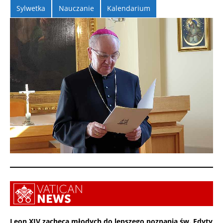
Sylwetka
Nauczanie
Kalendarium
Leon XIV zachęca młodych do lepszego poznania św. Edyty