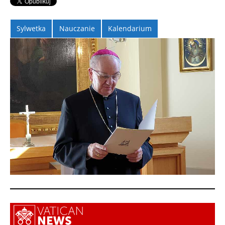
Sylwetka
Nauczanie
Kalendarium