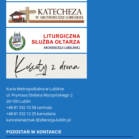
Kuria Metropolitalna w Lublinie
ul. Prymasa Stefana Wyszyńskiego 2
20-105 Lublin
+48 81 532 10 58 centrala
+48 81 532 12 25 kancelaria
kancelaria(znak @)diecezja.lublin.pl
POZOSTAŃ W KONTAKCIE