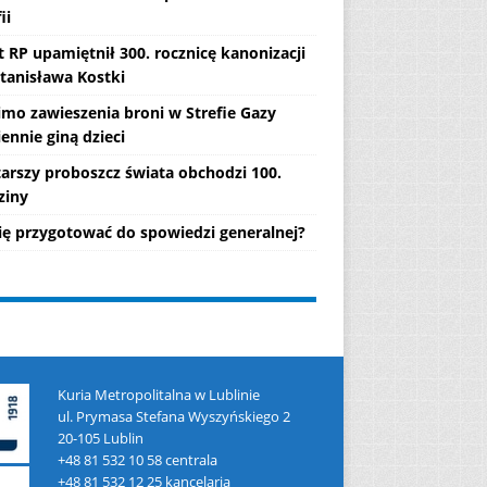
ii
 RP upamiętnił 300. rocznicę kanonizacji
Stanisława Kostki
mo zawieszenia broni w Strefie Gazy
ennie giną dzieci
tarszy proboszcz świata obchodzi 100.
ziny
się przygotować do spowiedzi generalnej?
Kuria Metropolitalna w Lublinie
ul. Prymasa Stefana Wyszyńskiego 2
20-105 Lublin
+48 81 532 10 58 centrala
+48 81 532 12 25 kancelaria