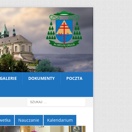
GALERIE
DOKUMENTY
POCZTA
wetka
Nauczanie
Kalendarium