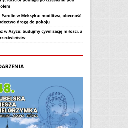
polem
. Parolin w Meksyku: modlitwa, obecność
iadectwo drogą do pokoju
ż w Asyżu: budujmy cywilizację miłości, a
przeciwieństw
DARZENIA