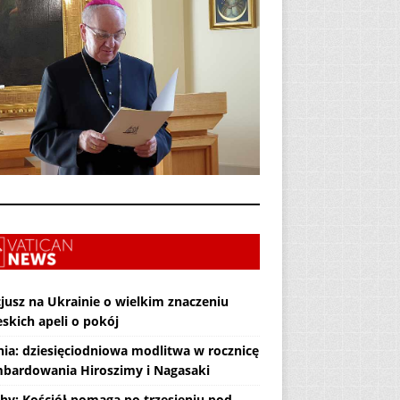
jusz na Ukrainie o wielkim znaczeniu
skich apeli o pokój
nia: dziesięciodniowa modlitwa w rocznicę
bardowania Hiroszimy i Nagasaki
hy: Kościół pomaga po trzęsieniu pod