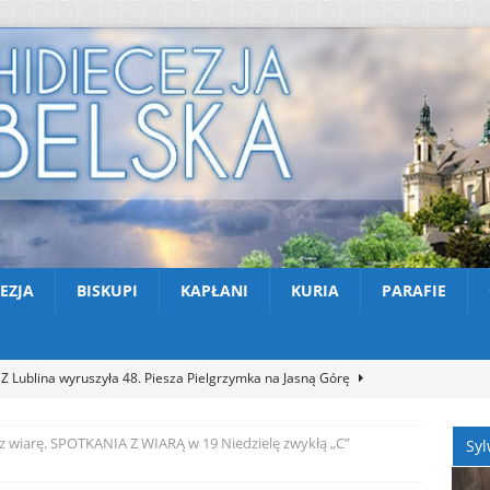
EZJA
BISKUPI
KAPŁANI
KURIA
PARAFIE
Z Lublina wyruszyła 48. Piesza Pielgrzymka na Jasną Górę
ez wiarę. SPOTKANIA Z WIARĄ w 19 Niedzielę zwykłą „C”
Syl
Nekrologi: śp. Jerzy Gasperski
AKTUALNOŚCI
Apel na miesiąc abstynencji – sierpień 2026
AKTUALNOŚCI