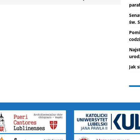
paraf
Senat
św. 
Pomi
codzi
Najs
urod
Jak 