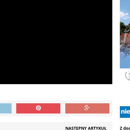
Z do
NASTĘPNY ARTYKUŁ