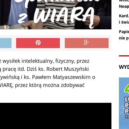
Nea
Kard
i św
Papie
nie 
wysiłek intelektualny, fizyczny, przez
WY
 pracę itd. Dziś ks. Robert Muszyński
ywińską i ks. Pawłem Matyaszewskim o
WIARĘ, przez którą można zdobywać