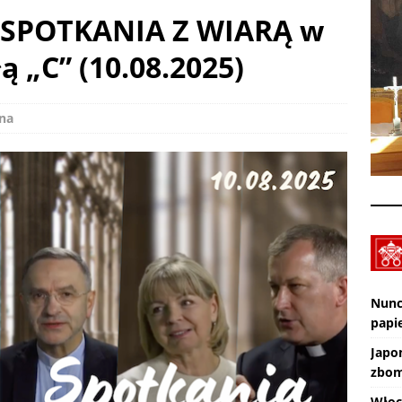
ę. SPOTKANIA Z WIARĄ w
XXX Międzynarodowy Festiwal Organowy Lublin – Czuby: 2026-08-
ą „C” (10.08.2025)
CI
Zmarł ks. Ryszard Sowa
AKTUALNOŚCI
na
Nunc
papie
Japo
zbom
Włoc