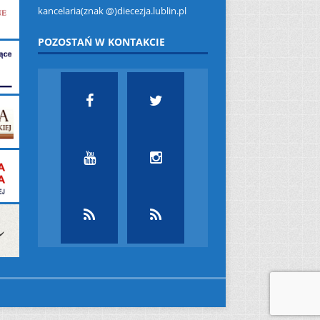
kancelaria(znak @)diecezja.lublin.pl
POZOSTAŃ W KONTAKCIE