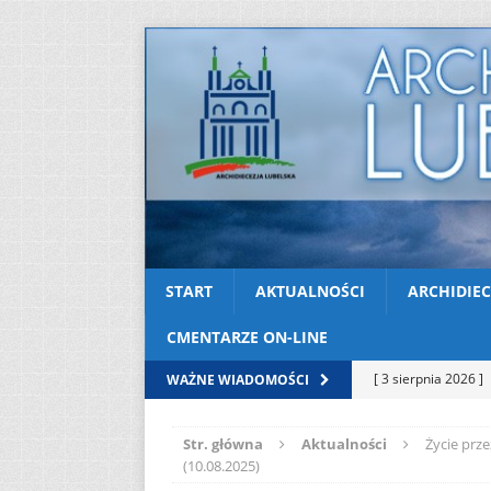
START
AKTUALNOŚCI
ARCHIDIEC
CMENTARZE ON-LINE
[ 3 sierpnia 2026 ]
WAŻNE WIADOMOŚCI
AKTUALNOŚCI
Str. główna
Aktualności
Życie prz
[ 2 sierpnia 2026 ]
(10.08.2025)
[ 2 sierpnia 2026 ]