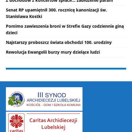
Z dochodów z koncertów spłacił... zadłużenie parafii
Senat RP upamiętnił 300. rocznicę kanonizacji św.
Stanisława Kostki
Pomimo zawieszenia broni w Strefie Gazy codziennie giną
dzieci
Najstarszy proboszcz świata obchodzi 100. urodziny
Rewolucja Ewangelii burzy mury dzielące ludzi