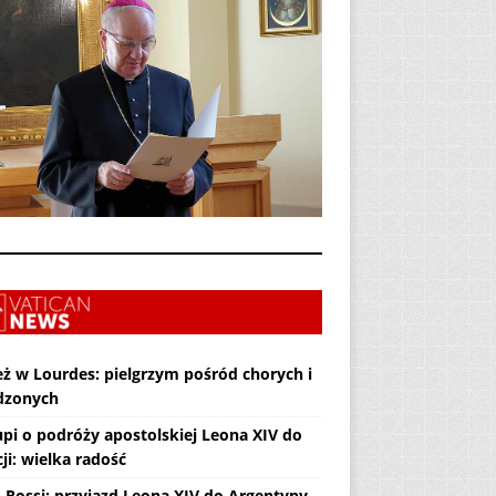
eż w Lourdes: pielgrzym pośród chorych i
dzonych
upi o podróży apostolskiej Leona XIV do
ji: wielka radość
. Rossi: przyjazd Leona XIV do Argentyny