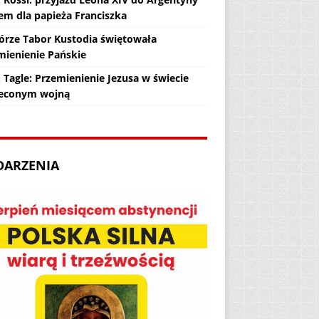
em dla papieża Franciszka
órze Tabor Kustodia świętowała
mienienie Pańskie
 Tagle: Przemienienie Jezusa w świecie
econym wojną
DARZENIA