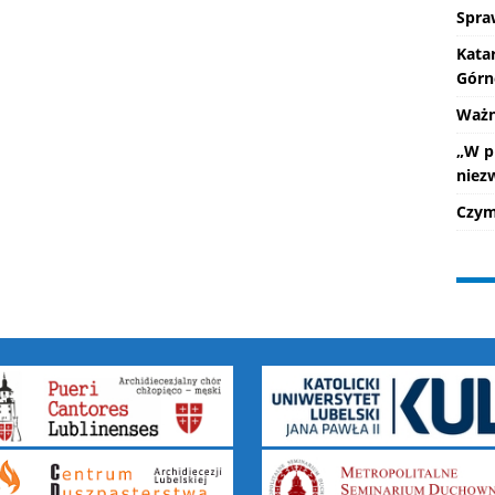
Spra
Kata
Górn
Ważne
„W p
niez
Czym 