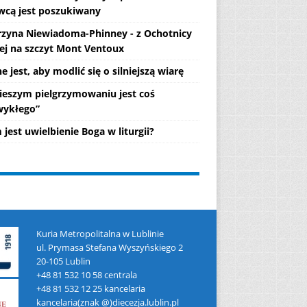
wcą jest poszukiwany
rzyna Niewiadoma-Phinney - z Ochotnicy
ej na szczyt Mont Ventoux
 jest, aby modlić się o silniejszą wiarę
ieszym pielgrzymowaniu jest coś
wykłego”
jest uwielbienie Boga w liturgii?
Kuria Metropolitalna w Lublinie
ul. Prymasa Stefana Wyszyńskiego 2
20-105 Lublin
+48 81 532 10 58 centrala
+48 81 532 12 25 kancelaria
kancelaria(znak @)diecezja.lublin.pl