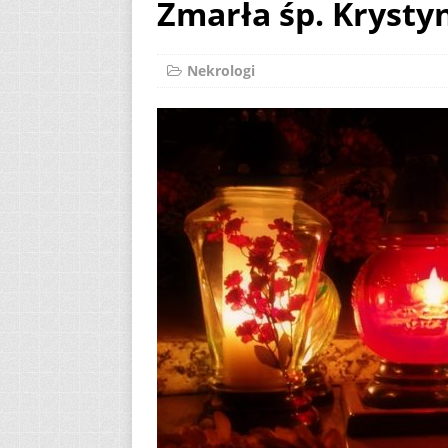
Zmarła śp. Krysty
AKTUALNOŚCI
[ 2 sierpnia 2026 ]
Nekrologi
[ 7 sierpnia 2026 ]
(Mt 14, 22-33)
A