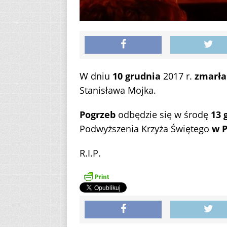
W dniu
10 grudnia
2017 r.
zmarła
Stanisława Mojka.
Pogrzeb
odbędzie się w środę
13 
Podwyższenia Krzyża Świętego
w P
R.I.P.