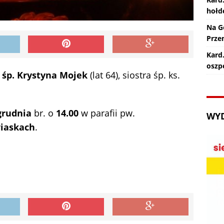
hołd
Na G
Prze
Kard.
oszp
 śp. Krystyna Mojek
(lat 64), siostra śp. ks.
grudnia
br. o
14.00
w parafii pw.
WY
iaskach
.