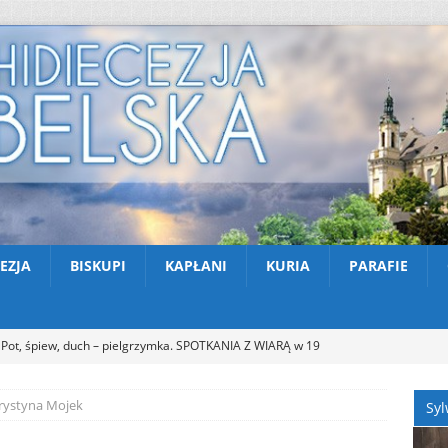
EZJA
BISKUPI
KAPŁANI
KURIA
PARAFIE
Pot, śpiew, duch – pielgrzymka. SPOTKANIA Z WIARĄ w 19
A (9.08.2026)
AKTUALNOŚCI
Krystyna Mojek
Syl
Zmarł ks. Ryszard Sowa
AKTUALNOŚCI
Z Lublina wyruszyła 48. Piesza Pielgrzymka na Jasną Górę