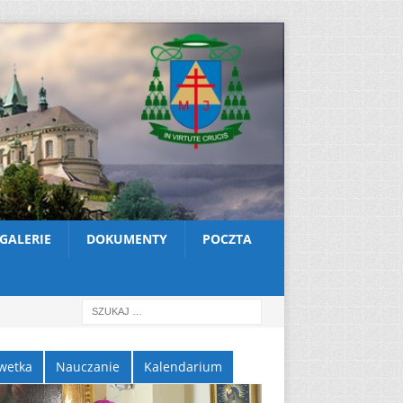
GALERIE
DOKUMENTY
POCZTA
wetka
Nauczanie
Kalendarium