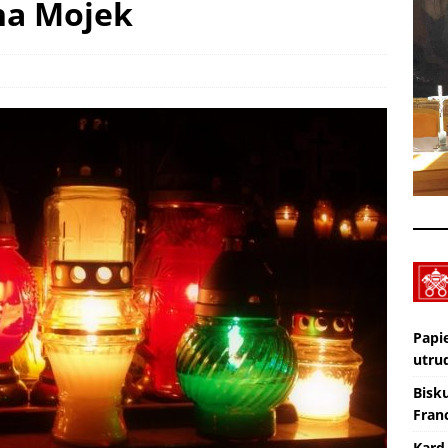
na Mojek
Nekrologi: śp. Jerzy Gasperski
AKTUALNOŚCI
Wiara eksperymentalna. TV lectio divina – XIX Niedziela zwykła „A”
KTUALNOŚCI
Papi
utru
Bisk
Franc
Kard