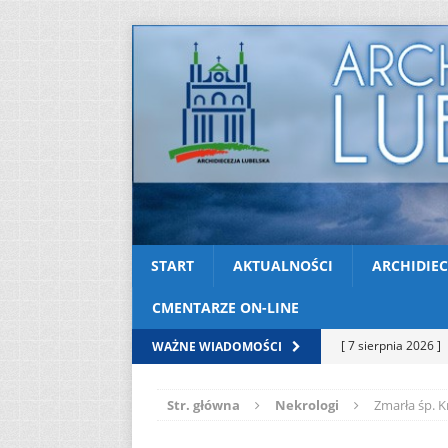
START
AKTUALNOŚCI
ARCHIDIEC
CMENTARZE ON-LINE
[ 7 sierpnia 2026 ]
WAŻNE WIADOMOŚCI
Niedzielę zwykłą „
Str. główna
Nekrologi
Zmarła śp. 
[ 6 sierpnia 2026 ]
[ 3 sierpnia 2026 ]