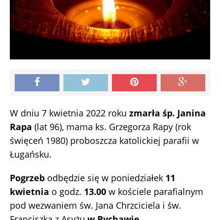
W dniu 7 kwietnia 2022 roku
zmarła śp. Janina
Rapa
(lat 96), mama ks. Grzegorza Rapy (rok
święceń 1980) proboszcza katolickiej parafii w
Ługańsku.
Pogrzeb
odbędzie się w poniedziałek
11
kwietnia
o godz.
13.00
w kościele parafialnym
pod wezwaniem św. Jana Chrzciciela i św.
Franciszka z Asyżu
w Bychawie
.