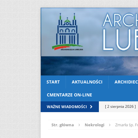
START
AKTUALNOŚCI
ARCHIDIEC
CMENTARZE ON-LINE
[ 2 sierpnia 2026 ]
WAŻNE WIADOMOŚCI
[ 2 sierpnia 2026 ]
Str. główna
Nekrologi
Zmarła śp. F
[ 2 sierpnia 2026 ]
05
AKTUALNOŚ