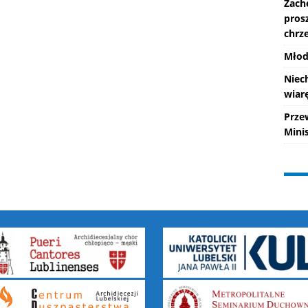
Zach
pros
chrze
Młod
Niec
wiarę
Prze
Mini