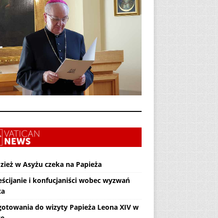
zież w Asyżu czeka na Papieża
eścijanie i konfucjaniści wobec wyzwań
ta
gotowania do wizyty Papieża Leona XIV w
ce