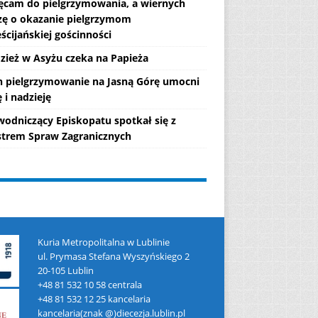
ęcam do pielgrzymowania, a wiernych
zę o okazanie pielgrzymom
ścijańskiej gościnności
zież w Asyżu czeka na Papieża
h pielgrzymowanie na Jasną Górę umocni
 i nadzieję
wodniczący Episkopatu spotkał się z
strem Spraw Zagranicznych
Kuria Metropolitalna w Lublinie
ul. Prymasa Stefana Wyszyńskiego 2
20-105 Lublin
+48 81 532 10 58 centrala
+48 81 532 12 25 kancelaria
kancelaria(znak @)diecezja.lublin.pl