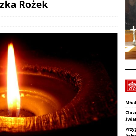
szka Rożek
SMAL – Spotkanie Młodych Archidiecezji Lubelskiej – Garbów: 19-
UALNOŚCI
Z Lublina wyruszyła 48. Piesza Pielgrzymka na Jasną Górę
Młod
Chrz
świa
Przy
Pols