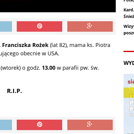
Kard
Śnie
Wizy
posz
. Franciszka Rożek
(lat 82), mama ks. Piotra
cującego obecnie w USA.
WY
 (wtorek) o godz.
13.00
w parafii pw. św.
R.I.P.