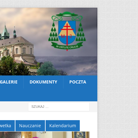
GALERIE
DOKUMENTY
POCZTA
wetka
Nauczanie
Kalendarium