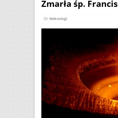
Zmarła śp. Franci
[ 2 sierpnia 2026 ]
23.08.2026
AKT
Nekrologi
[ 3 sierpnia 2026 ]
AKTUALNOŚCI