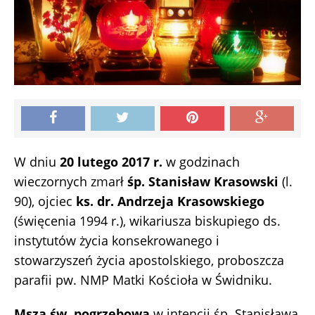
W dniu
20 lutego 2017 r.
w godzinach
wieczornych zmarł
śp. Stanisław Krasowski
(l.
90), ojciec
ks. dr. Andrzeja Krasowskiego
(święcenia 1994 r.), wikariusza biskupiego ds.
instytutów życia konsekrowanego i
stowarzyszeń życia apostolskiego, proboszcza
parafii pw. NMP Matki Kościoła w Świdniku.
Msza św. pogrzebowa
w intencji śp. Stanisława