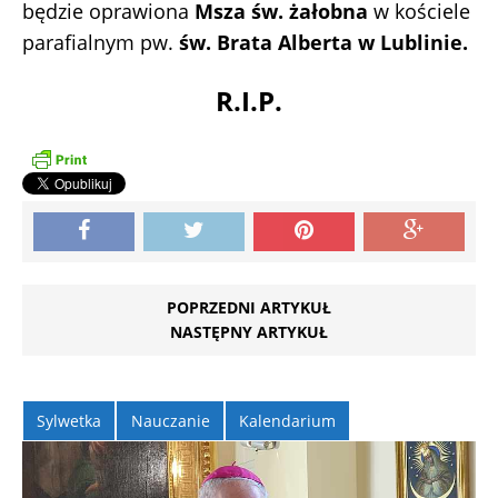
będzie oprawiona
Msza św. żałobna
w kościele
parafialnym pw.
św. Brata Alberta w Lublinie.
R.I.P.
POPRZEDNI ARTYKUŁ
NASTĘPNY ARTYKUŁ
Sylwetka
Nauczanie
Kalendarium