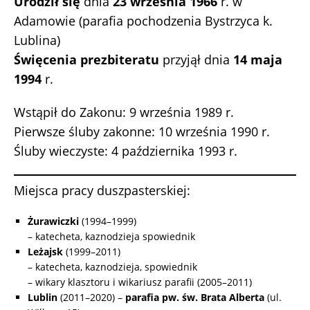
Urodził się
dnia
23 września 1966
r. w
Adamowie (parafia pochodzenia Bystrzyca k.
Lublina)
Święcenia prezbiteratu
przyjął dnia
14 maja
1994
r.
Wstąpił do Zakonu: 9 września 1989 r.
Pierwsze śluby zakonne: 10 września 1990 r.
Śluby wieczyste: 4 października 1993 r.
Miejsca pracy duszpasterskiej:
Żurawiczki
(1994–1999)
– katecheta, kaznodzieja spowiednik
Leżajsk
(1999–2011)
– katecheta, kaznodzieja, spowiednik
– wikary klasztoru i wikariusz parafii (2005–2011)
Lublin
(2011–2020) –
parafia pw. św. Brata Alberta
(ul.