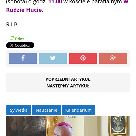
(sobota) o godz.
11.00
w kościele parafialnym
w
Rudzie Hucie
.
R.I.P.
POPRZEDNI ARTYKUŁ
NASTĘPNY ARTYKUŁ
Sylwetka
Nauczanie
Kalendarium