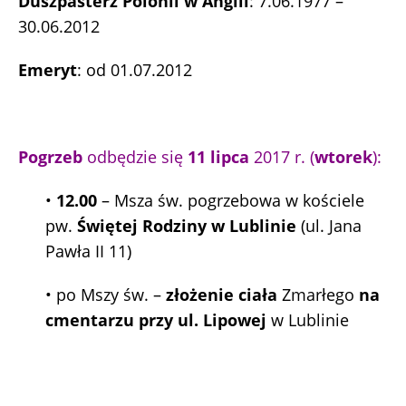
Duszpasterz Polonii
w Anglii
: 7.06.1977 –
30.06.2012
Emeryt
: od 01.07.2012
Pogrzeb
odbędzie się
11 lipca
2017 r. (
wtorek
):
•
12.00
– Msza św. pogrzebowa w kościele
pw.
Świętej Rodziny w Lublinie
(ul. Jana
Pawła II 11)
• po Mszy św. –
złożenie ciała
Zmarłego
na
cmentarzu przy ul. Lipowej
w Lublinie