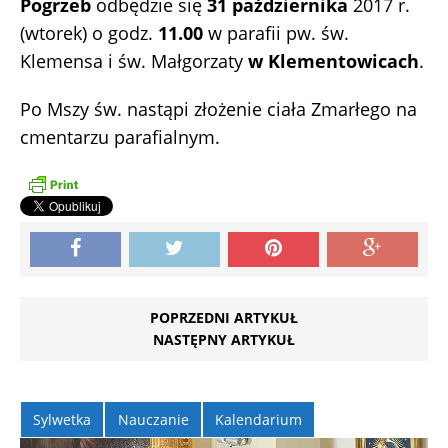
Pogrzeb
odbędzie się
31 października
2017 r.
(wtorek) o godz.
11.00
w parafii pw. św.
Klemensa i św. Małgorzaty
w Klementowicach
.
Po Mszy św. nastąpi złożenie ciała Zmarłego na
cmentarzu parafialnym.
POPRZEDNI ARTYKUŁ
NASTĘPNY ARTYKUŁ
Sylwetka
Nauczanie
Kalendarium