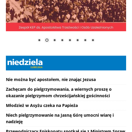
Nie można być apostołem, nie znając Jezusa
Zachęcam do pielgrzymowania, a wiernych proszę o
okazanie pielgrzymom chrześcijańskiej gościnności
Młodzież w Asyżu czeka na Papieża
Niech pielgrzymowanie na Jasną Górę umocni wiarę i
nadzieję
Przewodniczący Episkopatu spotkał się z Ministrem Spraw