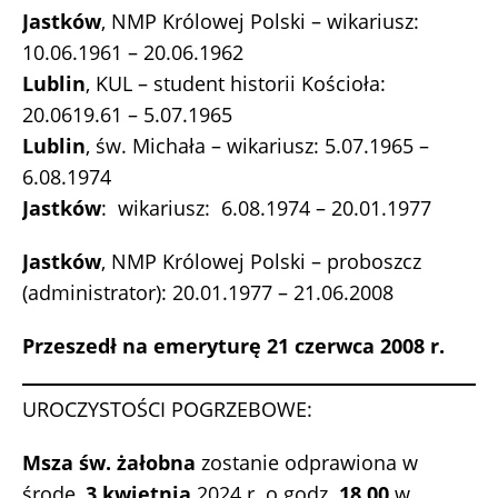
Jastków
, NMP Królowej Polski – wikariusz:
10.06.1961 – 20.06.1962
Lublin
, KUL – student historii Kościoła:
20.0619.61 – 5.07.1965
Lublin
, św. Michała – wikariusz: 5.07.1965 –
6.08.1974
Jastków
: wikariusz: 6.08.1974 – 20.01.1977
Jastków
, NMP Królowej Polski – proboszcz
(administrator): 20.01.1977 – 21.06.2008
Przeszedł na emeryturę 21 czerwca 2008 r.
UROCZYSTOŚCI POGRZEBOWE:
Msza św. żałobna
zostanie odprawiona w
środę,
3 kwietnia
2024 r. o godz.
18.00
w