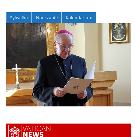
Sylwetka
Nauczanie
Kalendarium