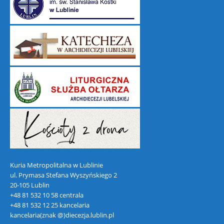
Kuria Metropolitalna w Lublinie
ul. Prymasa Stefana Wyszyńskiego 2
20-105 Lublin
+48 81 532 10 58 centrala
+48 81 532 12 25 kancelaria
kancelaria(znak @)diecezja.lublin.pl