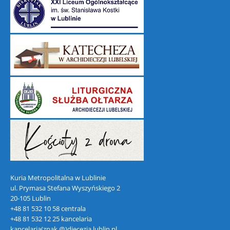
Kuria Metropolitalna w Lublinie
ul. Prymasa Stefana Wyszyńskiego 2
20-105 Lublin
+48 81 532 10 58 centrala
+48 81 532 12 25 kancelaria
kancelaria(znak @)diecezja.lublin.pl