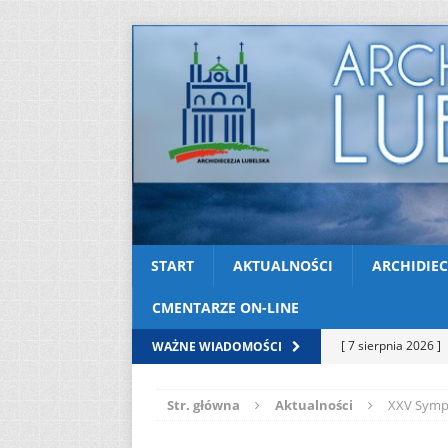
START
AKTUALNOŚCI
ARCHIDIEC
CMENTARZE ON-LINE
[ 7 sierpnia 2026 ]
WAŻNE WIADOMOŚCI
Niedzielę zwykłą „
Str. główna
Aktualności
XXV Sympo
[ 6 sierpnia 2026 ]
[ 3 sierpnia 2026 ]