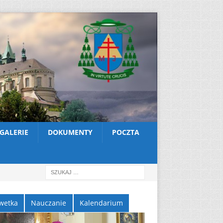
GALERIE
DOKUMENTY
POCZTA
wetka
Nauczanie
Kalendarium