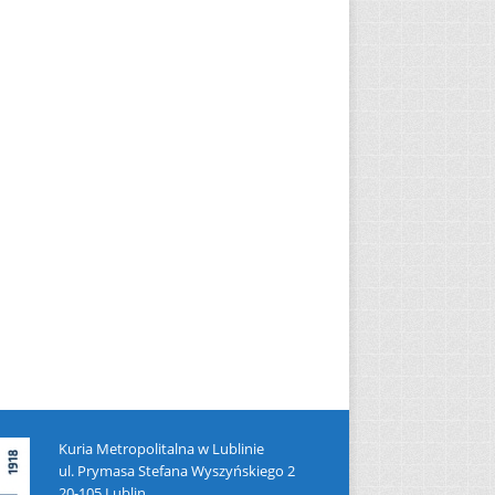
Kuria Metropolitalna w Lublinie
ul. Prymasa Stefana Wyszyńskiego 2
20-105 Lublin