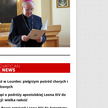
eż w Lourdes: pielgrzym pośród chorych i
dzonych
upi o podróży apostolskiej Leona XIV do
ji: wielka radość
. Rossi: przyjazd Leona XIV do Argentyny