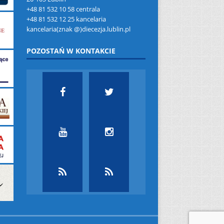
+48 81 532 10 58 centrala
+48 81 532 12 25 kancelaria
kancelaria(znak @)diecezja.lublin.pl
POZOSTAŃ W KONTAKCIE