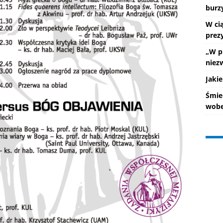
burz
W ci
prez
„W p
niez
Jakie
Śmie
wobe