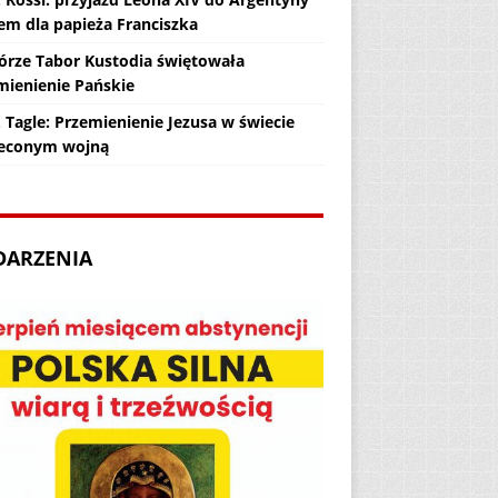
em dla papieża Franciszka
órze Tabor Kustodia świętowała
mienienie Pańskie
 Tagle: Przemienienie Jezusa w świecie
econym wojną
DARZENIA