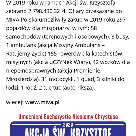
W 2019 roku w ramach Akcji św. Krzysztofa
zebrano 2.798.430,32 zł. Ofiary przekazane do
MIVA Polska umożliwiły za­kup w 2019 roku 297
pojazdów dla misjonarzy, w tym: 58
samochodów (terenowych i osobowych), 3 busy,
1 ambulans (akcja Misyjny Am­bulans –
Ratujemy Życie) 155 rowerów dla katechistów
misyjnych (akcja uCZYNek Wiary), 42 wózków dla
niepełnosprawnych (akcja Promienie
Miłosierdzia), 31 motocykli, 1 quad, 3 silniki do
łodzi, 1 łódź, 2 tuc-tuc (auto-riksza).
więcej:
www.miva.pl