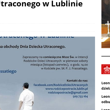
Utraconego w Lublinie
XXX Międzynarodowy Festiwal Organowy Lublin – Czuby: 2026-08-
CI
Zmarł ks. Ryszard Sowa
AKTUALNOŚCI
Leon
dziel
Leon
odbu
Leon