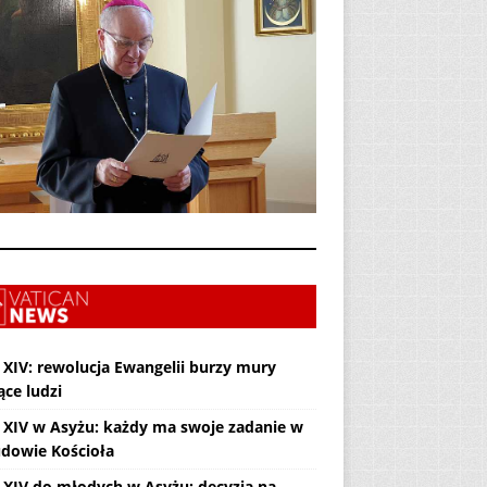
 XIV: rewolucja Ewangelii burzy mury
ące ludzi
 XIV w Asyżu: każdy ma swoje zadanie w
dowie Kościoła
 XIV do młodych w Asyżu: decyzja na