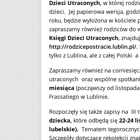
Dzieci Utraconych,
w której rodz
dzieci. Jej papierowa wersja, godz
roku, będzie wyłożona w kościele p
zapraszamy również rodziców do 
Księgi Dzieci Utraconych
, znajdu
http://rodzicepostracie.lublin.pl/
.
tylko z Lublina, ale z całej Polski a
Zapraszamy również na comiesięcz
utraconych oraz wspólne spotkan
miesiąca
(począwszy od listopada b
Frassatiego w Lublinie.
Rozpoczęły się także zapisy na III 
dziecka,
które odbędą się
22-24 l
lubelskie).
Tematem tegorocznych 
Szczegóły dotyczące rekolekcji znaj