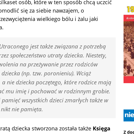
ilkaset osób, które w ten sposób chcą uczcić
omodlić się za siebie nawzajem, o
zezwyciężenia wielkiego bólu i żalu jaki
a.
Utraconego jest także związana z potrzebą
ez społeczeństwo utraty dziecka. Niestety,
wolenia na przeżywanie przez rodziców
dziecka (np. tzw. poronieniu). Wciąż
 a nie dziecka poczętego, które rodzice mają
ać mu imię i pochować w rodzinnym grobie.
 pamięć wszystkich dzieci zmarłych także w
 nikt nie pamięta.
tratą dziecka stworzona została także
Księga
Z do