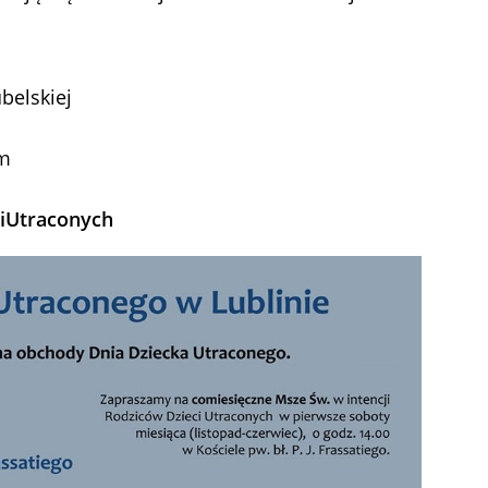
belskiej
om
iUtraconych