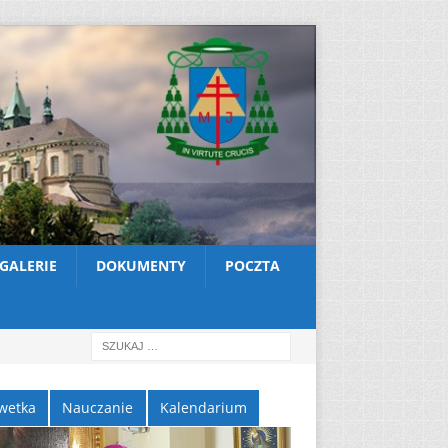
GALERIE
DOKUMENTY
POCZTA
wetka
Nauczanie
Kalendarium