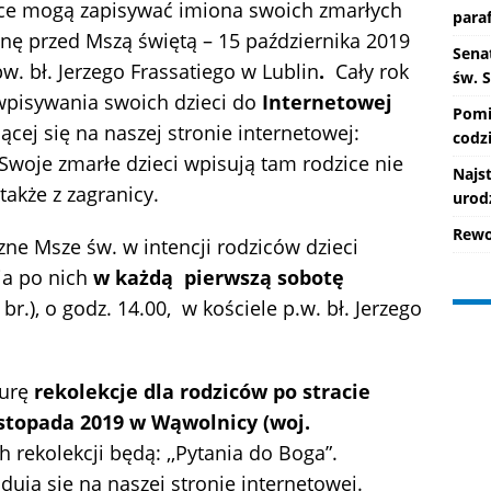
ice mogą zapisywać imiona swoich zmarłych
paraf
inę przed Mszą świętą – 15 października 2019
Senat
w. bł. Jerzego Frassatiego w Lublin
.
Cały rok
św. 
wpisywania swoich dzieci do
Internetowej
Pomi
jącej się na naszej stronie internetowej:
codzi
 Swoje zmarłe dzieci wpisują tam rodzice nie
Najs
 także z zagranicy.
urod
Rewo
ne Msze św. w intencji rodziców dzieci
ia po nich
w każdą pierwszą sobotę
r.), o godz. 14.00, w kościele p.w. bł. Jerzego
turę
rekolekcje dla rodziców po stracie
istopada 2019 w Wąwolnicy (woj.
rekolekcji będą: ,,Pytania do Boga”.
dują się na naszej stronie internetowej.