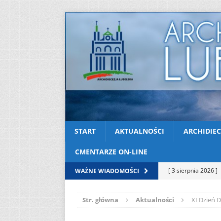
START
AKTUALNOŚCI
ARCHIDIEC
CMENTARZE ON-LINE
[ 3 sierpnia 2026 ]
WAŻNE WIADOMOŚCI
AKTUALNOŚCI
Str. główna
Aktualności
XI Dzień 
[ 2 sierpnia 2026 ]
[ 2 sierpnia 2026 ]