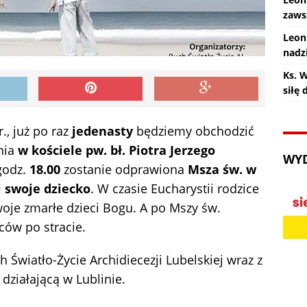
zaws
Leon
nadz
Ks. 
siłę
., już po raz
jedenasty
będziemy obchodzić
nia
w kościele pw. bł. Piotra Jerzego
WY
 godz.
18.00
zostanie odprawiona
Msza św. w
i swoje dziecko
. W czasie Eucharystii rodzice
oje zmarłe dzieci Bogu. A po Mszy św.
ców po stracie.
Światło-Życie Archidiecezji Lubelskiej wraz z
działającą w Lublinie.