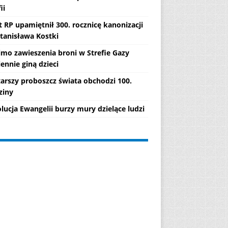
ii
 RP upamiętnił 300. rocznicę kanonizacji
Stanisława Kostki
mo zawieszenia broni w Strefie Gazy
ennie giną dzieci
tarszy proboszcz świata obchodzi 100.
ziny
lucja Ewangelii burzy mury dzielące ludzi