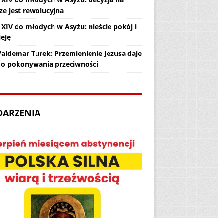
ze jest rewolucyjna
 XIV do młodych w Asyżu: nieście pokój i
ieję
Waldemar Turek: Przemienienie Jezusa daje
 do pokonywania przeciwności
DARZENIA