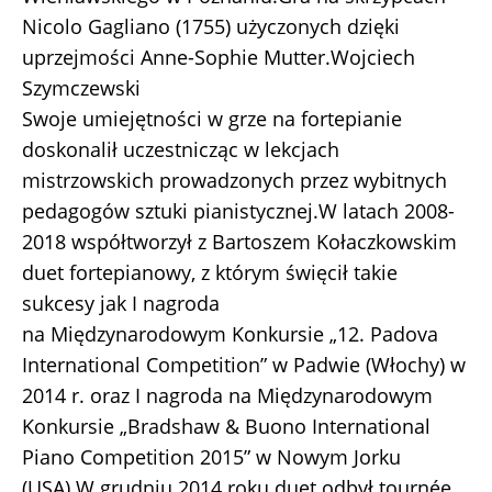
Nicolo Gagliano (1755) użyczonych dzięki
uprzejmości Anne-Sophie Mutter.Wojciech
Szymczewski
Swoje umiejętności w grze na fortepianie
doskonalił uczestnicząc w lekcjach
mistrzowskich prowadzonych przez wybitnych
pedagogów sztuki pianistycznej.W latach 2008-
2018 współtworzył z Bartoszem Kołaczkowskim
duet fortepianowy, z którym święcił takie
sukcesy jak I nagroda
na Międzynarodowym Konkursie „12. Padova
International Competition” w Padwie (Włochy) w
2014 r. oraz I nagroda na Międzynarodowym
Konkursie „Bradshaw & Buono International
Piano Competition 2015” w Nowym Jorku
(USA).W grudniu 2014 roku duet odbył tournée