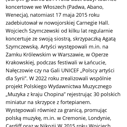
koncertowe we Włoszech (Padwa, Abano,
Wenecja), natomiast 17 maja 2015 roku
zadebiutował w nowojorskiej Carnegie Hall.
Wojciech Szymczewski od kilku lat regularnie
koncertuje ze swoją siostrą, skrzypaczką Agatą
Szymczewską. Artyści występowali m.in. na
Zamku Królewskim w Warszawie, w Operze
Krakowskiej, podczas festiwali w Łańcucie,
Nałęczowie czy na Gali UNICEF „Polscy artyści
dla Syrii”. W 2022 roku zrealizowali wspólnie
projekt Polskiego Wydawnictwa Muzycznego
„Muzyka z kraju Chopina” rejestrując 30 polskich
miniatur na skrzypce z fortepianem.
Występowali również za granicą, promując
polską muzykę, m.in. w Cremonie, Londynie,
Cardiff oraz w Nikozji.W 2015 roku Wojciech