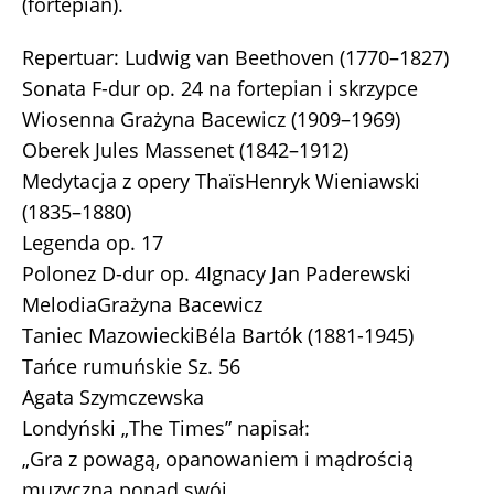
(fortepian).
Repertuar: Ludwig van Beethoven (1770–1827)
Sonata F-dur op. 24 na fortepian i skrzypce
Wiosenna Grażyna Bacewicz (1909–1969)
Oberek Jules Massenet (1842–1912)
Medytacja z opery ThaïsHenryk Wieniawski
(1835–1880)
Legenda op. 17
Polonez D-dur op. 4Ignacy Jan Paderewski
MelodiaGrażyna Bacewicz
Taniec MazowieckiBéla Bartók (1881-1945)
Tańce rumuńskie Sz. 56
Agata Szymczewska
Londyński „The Times” napisał:
„Gra z powagą, opanowaniem i mądrością
muzyczną ponad swój