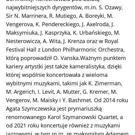
najwybitniejszych dyrygentów, m.in. S. Ozawy,
Sir N. Marrinera, R. Mutiego, A. Boreyki, M.
Vengerova, K. Pendereckiego, J. Axelroda, J.
Maksymiuka, J. Kasprzyka, K. Urbańskiego, M.
Nesterowicza, A. Wita, J. Krenza oraz w Royal
Festival Hall z London Philharmonic Orchestra,
którą poprowadził O. Vanska.Ważnym punktem
kariery artystki jest także kameralistyka, dzięki
której wspólnie koncertowała z wieloma
wybitnymi muzykami, takimi jak K. Zimerman,
M. Argerich, I. Levit, A. Mutter, G. Kremer, M.
Vengerov, M. Maisky i Y. Bashmet. Od 2014 roku
Agata Szymczewska jest prymariuszką
renomowanego Karol Szymanowski Quartet, a
od 2021 roku koncertuje również z muzykami
jazzowymi, w tym m.in. ze znakomitym Adamem