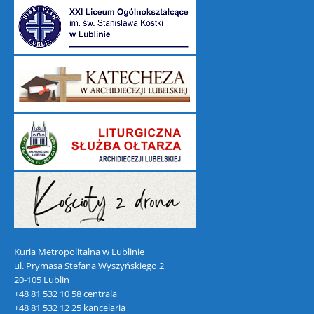
Kuria Metropolitalna w Lublinie
ul. Prymasa Stefana Wyszyńskiego 2
20-105 Lublin
+48 81 532 10 58 centrala
+48 81 532 12 25 kancelaria