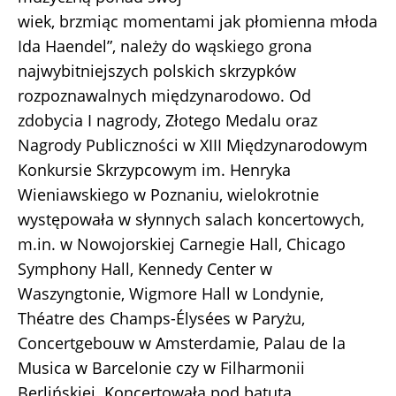
wiek, brzmiąc momentami jak płomienna młoda
Ida Haendel”, należy do wąskiego grona
najwybitniejszych polskich skrzypków
rozpoznawalnych międzynarodowo. Od
zdobycia I nagrody, Złotego Medalu oraz
Nagrody Publiczności w XIII Międzynarodowym
Konkursie Skrzypcowym im. Henryka
Wieniawskiego w Poznaniu, wielokrotnie
występowała w słynnych salach koncertowych,
m.in. w Nowojorskiej Carnegie Hall, Chicago
Symphony Hall, Kennedy Center w
Waszyngtonie, Wigmore Hall w Londynie,
Théatre des Champs-Élysées w Paryżu,
Concertgebouw w Amsterdamie, Palau de la
Musica w Barcelonie czy w Filharmonii
Berlińskiej. Koncertowała pod batutą