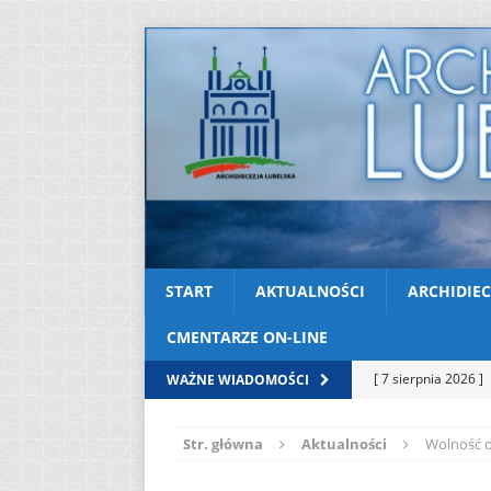
START
AKTUALNOŚCI
ARCHIDIEC
CMENTARZE ON-LINE
[ 7 sierpnia 2026 ]
WAŻNE WIADOMOŚCI
Niedzielę zwykłą „
Str. główna
Aktualności
Wolność o
[ 6 sierpnia 2026 ]
[ 3 sierpnia 2026 ]