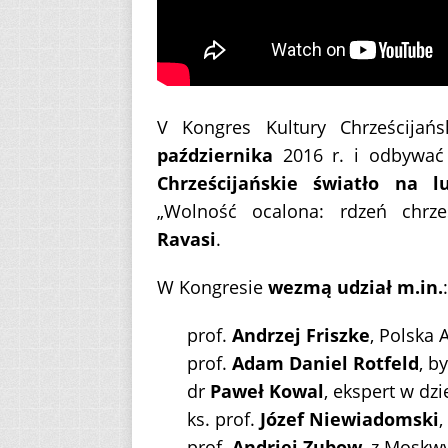
V Kongres Kultury Chrześcijań
października
2016 r. i odbywać
Chrześcijańskie światło na l
„Wolność ocalona: rdzeń chrześ
Ravasi
.
W Kongresie
wezmą udział m.in.
:
prof.
Andrzej Friszke
, Polska
prof.
Adam Daniel Rotfeld
, b
dr
Paweł Kowal
, ekspert w dz
ks. prof.
Józef Niewiadomski
,
prof.
Andriej Zubow
, z Moskw