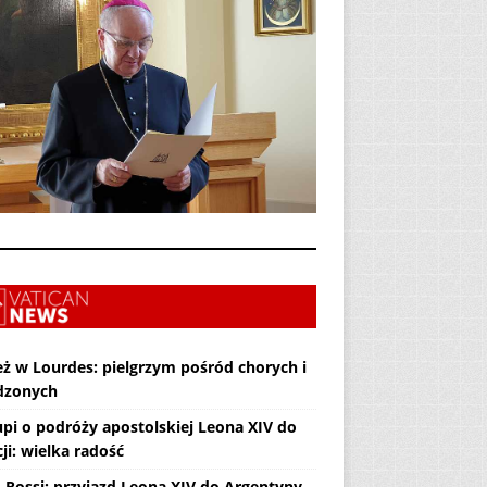
eż w Lourdes: pielgrzym pośród chorych i
dzonych
upi o podróży apostolskiej Leona XIV do
ji: wielka radość
. Rossi: przyjazd Leona XIV do Argentyny