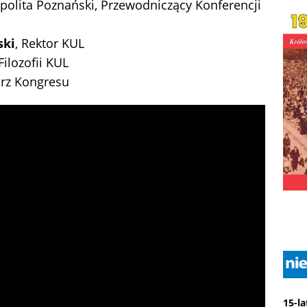
opolita Poznański, Przewodniczący Konferencji
ski
, Rektor KUL
Filozofii KUL
arz Kongresu
15-l