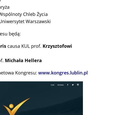
aryża
 Wspólnoty Chleb Życia
 Uniwersytet Warszawski
esu będą:
ris
causa KUL prof.
Krzysztofowi
of.
Michała Hellera
rnetowa Kongresu:
www.kongres.lublin.pl