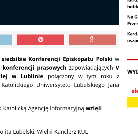
hołd
Na G
Prze
Kard.
oszp
 siedzibie Konferencji Episkopatu Polski
w
z konferencji prasowych
zapowiadających
V
WY
kiej w Lublinie
połączony w tym roku z
Katolickiego Uniwersytetu Lubelskiego Jana
d Katolicką Agencję Informacyjną
wzięli
olita Lubelski, Wielki Kanclerz KUL