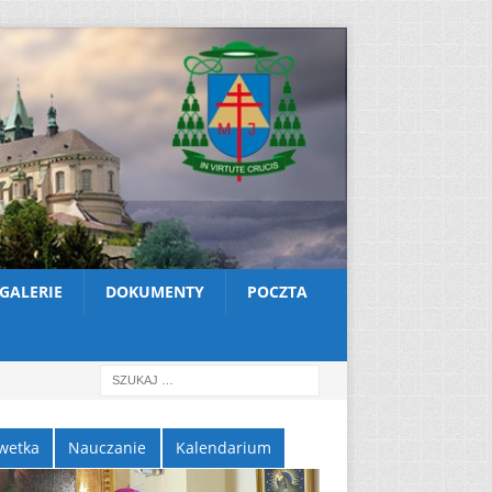
GALERIE
DOKUMENTY
POCZTA
wetka
Nauczanie
Kalendarium