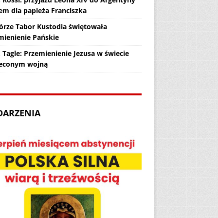
em dla papieża Franciszka
órze Tabor Kustodia świętowała
mienienie Pańskie
 Tagle: Przemienienie Jezusa w świecie
econym wojną
DARZENIA