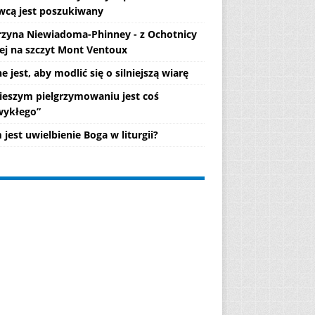
wcą jest poszukiwany
rzyna Niewiadoma-Phinney - z Ochotnicy
ej na szczyt Mont Ventoux
 jest, aby modlić się o silniejszą wiarę
ieszym pielgrzymowaniu jest coś
wykłego”
jest uwielbienie Boga w liturgii?