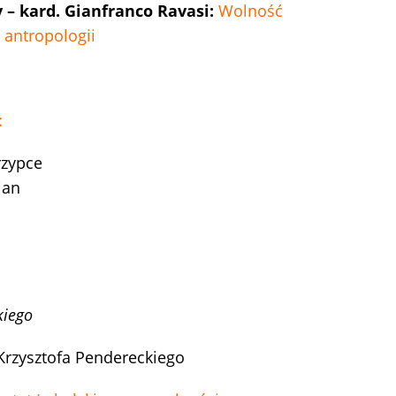
 – kard. Gianfranco Ravasi:
Wolność
 antropologii
:
zypce
ian
kiego
rzysztofa Pendereckiego