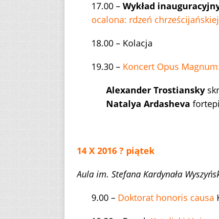
17.00 –
Wykład inauguracyjny
ocalona: rdzeń chrześcijańskiej
18.00 – Kolacja
19.30 –
Koncert Opus Magnum
Alexander Trostiansky
skr
Natalya Ardasheva
fortep
14 X 2016 ? piątek
Aula im. Stefana Kardynała Wyszyńs
9.00 –
Doktorat honoris causa
K