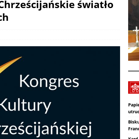
Chrześcijańskie światło
ch
Nekrologi: śp. Jerzy Gasperski
AKTUALNOŚCI
Wiara eksperymentalna. TV lectio divina – XIX Niedziela zwykła „A”
KTUALNOŚCI
Papi
utru
Bisk
Franc
Kard