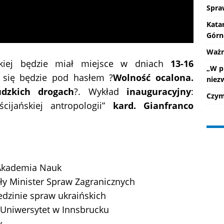
Spra
Kata
Górn
Ważne
skiej będzie miał miejsce w dniach
13-16
„W p
 się będzie pod hasłem ?
Wolność ocalona.
niez
udzkich drogach
?. Wykład
inauguracyjny
:
Czym 
cijańskiej antropologii”
kard. Gianfranco
 Akademia Nauk
yły Minister Spraw Zagranicznych
iedzinie spraw ukraińskich
 Uniwersytet w Innsbrucku
y