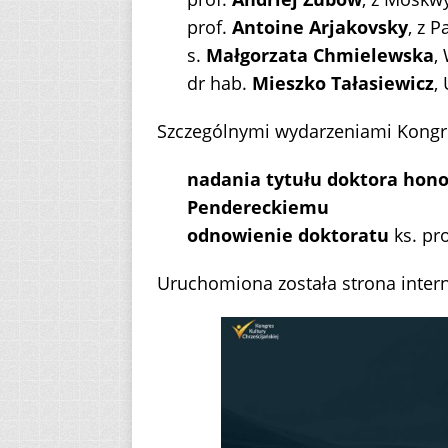
prof.
Antoine Arjakovsky
, z P
s.
Małgorzata Chmielewska
,
dr hab.
Mieszko Tałasiewicz
,
Szczególnymi wydarzeniami Kongr
nadania tytułu doktora hono
Pendereckiemu
odnowienie doktoratu
ks. pr
Uruchomiona została strona inte