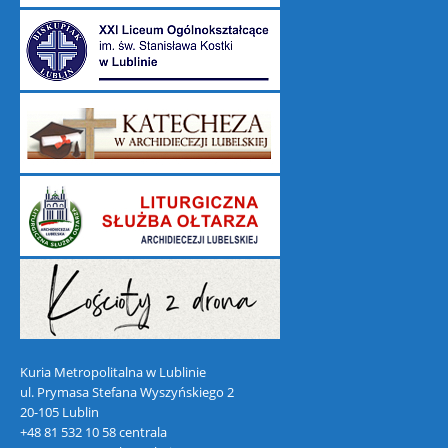
Kuria Metropolitalna w Lublinie
ul. Prymasa Stefana Wyszyńskiego 2
20-105 Lublin
+48 81 532 10 58 centrala