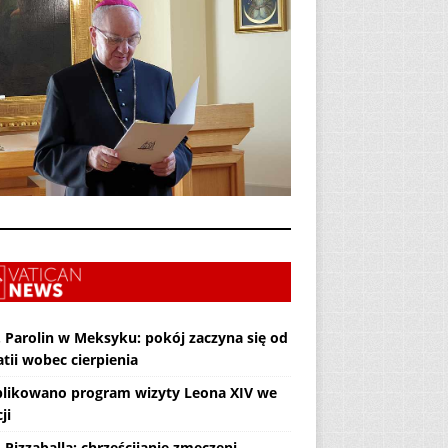
. Parolin w Meksyku: pokój zaczyna się od
tii wobec cierpienia
likowano program wizyty Leona XIV we
ji
 Pizzaballa: chrześcijanie zmęczeni