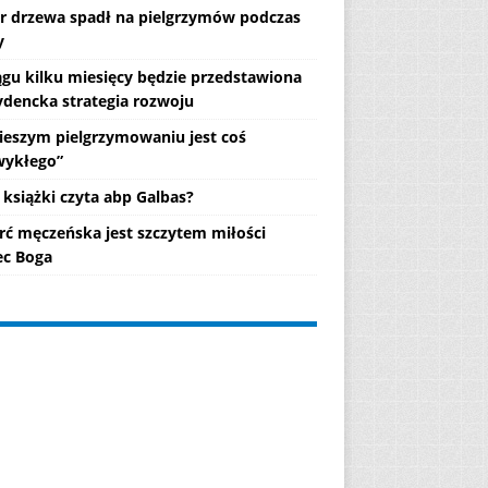
r drzewa spadł na pielgrzymów podczas
y
ągu kilku miesięcy będzie przedstawiona
ydencka strategia rozwoju
ieszym pielgrzymowaniu jest coś
wykłego”
 książki czyta abp Galbas?
rć męczeńska jest szczytem miłości
c Boga