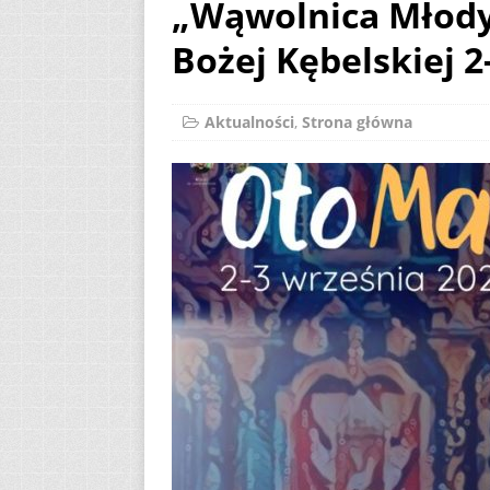
„Wąwolnica Młody
AKTUALNOŚCI
Bożej Kębelskiej 2
[ 2 sierpnia 2026 ]
[ 7 sierpnia 2026 ]
Aktualności
,
Strona główna
(Mt 14, 22-33)
A