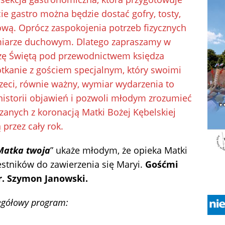
ie gastro można będzie dostać gofry, tosty,
wą. Oprócz zaspokojenia potrzeb fizycznych
miarze duchowym. Dlatego zapraszamy w
zę Świętą pod przewodnictwem księdza
tkanie z gościem specjalnym, który swoimi
zeci, równie ważny, wymiar wydarzenia to
historii objawień i pozwoli młodym zrozumieć
zanych z koronacją Matki Bożej Kębelskiej
 przez cały rok.
Matka twoja
” ukaże młodym, że opieka Matki
zestników do zawierzenia się Maryi.
Gośćmi
r. Szymon Janowski.
egółowy program: