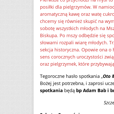
posiłki dla pielgrzymów. W namioc
aromatyczną kawę oraz watę cukro
chcemy się również skupić na wy
sobotę wszystkich młodych na Ms
Biskupa. Po mszy odbędzie się spo
słowami rozpali wiarę młodych. Tr
sekcja historyczna. Opowie ona o 
sens corocznych uroczystości zwią
oraz pielgrzymek, które przybywają
Tegoroczne hasło spotkania „
Oto 
Bożej jest potrzebna, i zaprosi uc
spotkania
będą
bp Adam Bab i b
Szcz