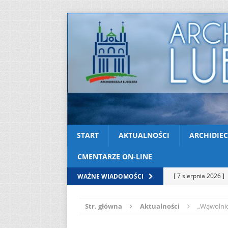
START
AKTUALNOŚCI
ARCHIDIEC
CMENTARZE ON-LINE
[ 7 sierpnia 2026 ]
WAŻNE WIADOMOŚCI
Niedzielę zwykłą „
Str. główna
Aktualności
„Wąwolnic
[ 6 sierpnia 2026 ]
[ 3 sierpnia 2026 ]