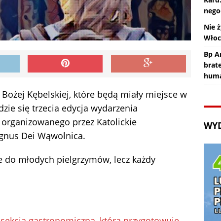
nego
Nie ż
Wło
Bp An
brat
huma
 Bożej Kębelskiej, które będą miały miejsce w
dzie się trzecia edycja wydarzenia
a organizowanego przez Katolickie
WY
Agnus Dei Wąwolnica.
e do młodych pielgrzymów, lecz każdy
 sekcja gastronomiczna, która przygotowuje