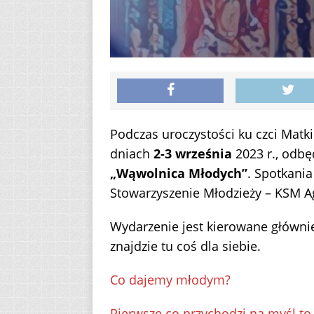
Podczas uroczystości ku czci Matki
dniach
2-3 września
2023 r., odbę
„Wąwolnica Młodych”
. Spotkani
Stowarzyszenie Młodzieży – KSM 
Wydarzenie jest kierowane główni
znajdzie tu coś dla siebie.
Co dajemy młodym?
Pierwsze co przychodzi na myśl to