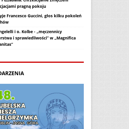
cjacjami pragną pokoju
yje Francesco Guccini, głos kilku pokoleń
chów
gelelli i o. Kolbe - „męczennicy
erstwa i sprawiedliwości” w „Magnifica
nitas”
DARZENIA