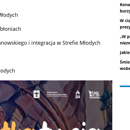
Kona
burz
 Młodych
W ci
prez
 błoniach
„W p
anowskiego i integracja w Strefie Młodych
niez
Jakie
Śmie
wobe
Młodych